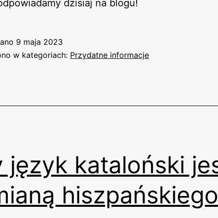
odpowiadamy dzisiaj na blogu!
wano
9 maja 2023
no w kategoriach:
Przydatne informacje
 język kataloński je
ianą hiszpańskiego