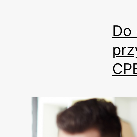
Do 
prz
CP