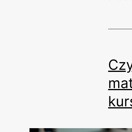
Czy
mat
kur