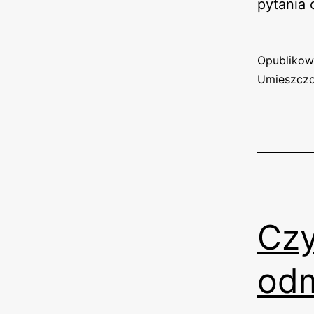
pytania 
Opubliko
Umieszczo
Czy
odm