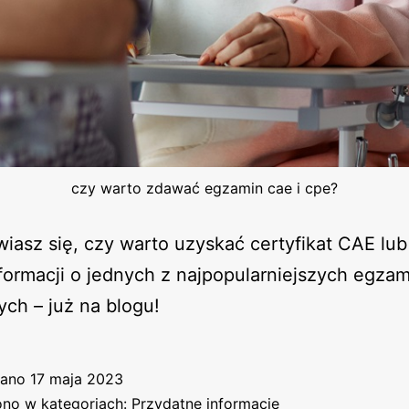
czy warto zdawać egzamin cae i cpe?
iasz się, czy warto uzyskać certyfikat CAE lu
formacji o jednych z najpopularniejszych egza
ch – już na blogu!
wano
17 maja 2023
no w kategoriach:
Przydatne informacje