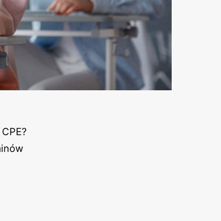
b CPE?
minów