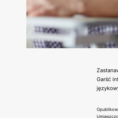
Zastanaw
Garść in
językowy
Opubliko
Umieszczo