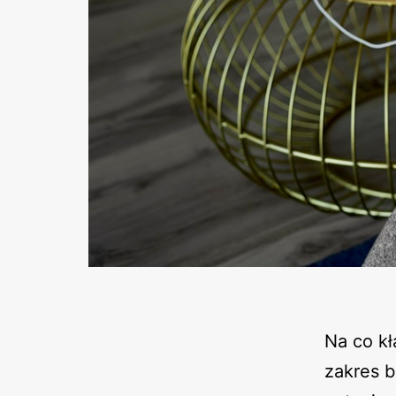
Na co kł
zakres 