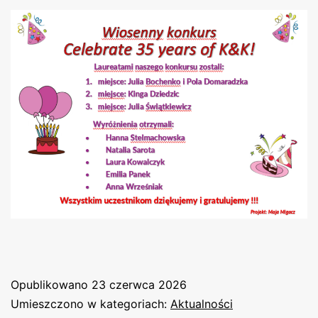
Opublikowano
23 czerwca 2026
Umieszczono w kategoriach:
Aktualności