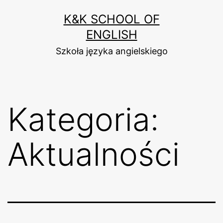
Przejdź
K&K SCHOOL OF
do
ENGLISH
treści
Szkoła języka angielskiego
Kategoria:
Aktualności