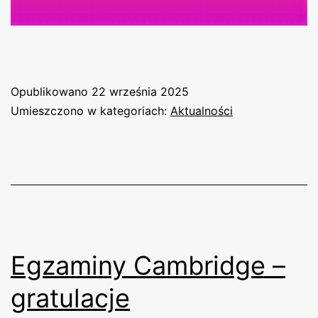
Opublikowano
22 września 2025
Umieszczono w kategoriach:
Aktualności
Egzaminy Cambridge –
gratulacje