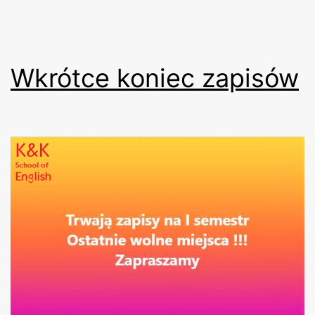
Wkrótce koniec zapisów