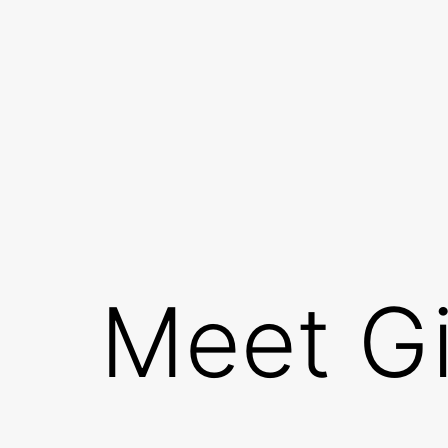
Przejdź
do
treści
Meet Gi