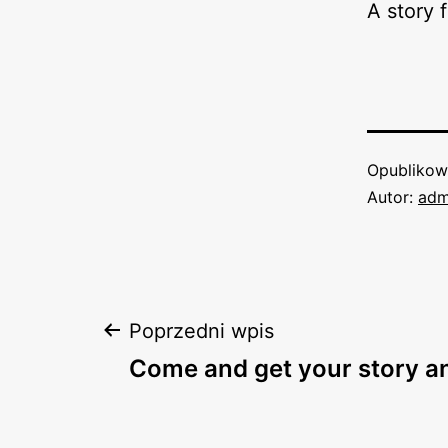
A story f
Opubliko
Autor:
adm
Nawigacja
Poprzedni wpis
Come and get your story a
wpisu