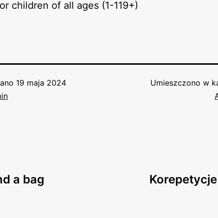
or children of all ages (1-119+)
wano
19 maja 2024
Umieszczono w ka
in
nd a bag
Korepetycje