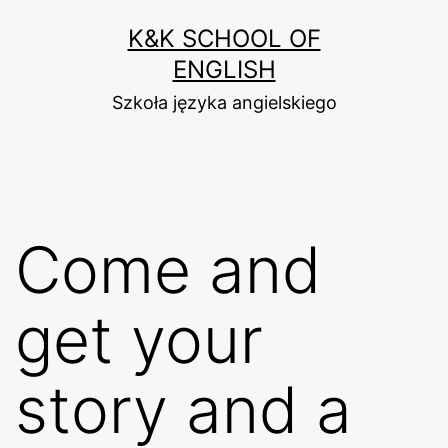
Przejdź
K&K SCHOOL OF
do
ENGLISH
treści
Szkoła języka angielskiego
Come and
get your
story and a