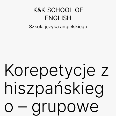
Przejdź
K&K SCHOOL OF
do
ENGLISH
treści
Szkoła języka angielskiego
Korepetycje z
hiszpańskieg
o – grupowe