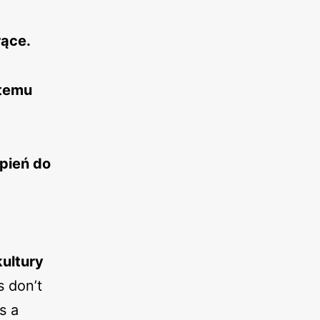
rące.
 temu
pień do
ultury
 don’t
s a