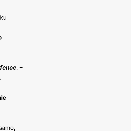
yku
o
 fence.
–
.
nie
 samo,