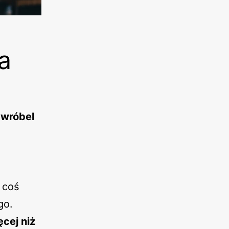
a
 wróbel
 coś
go.
cej niż