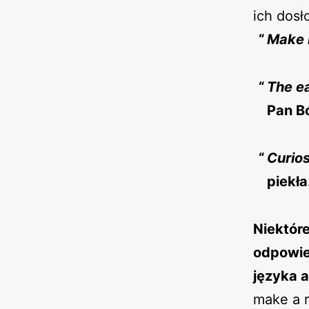
ich dosł
Make h
The ea
Pan B
Curios
piekła
Niektór
odpowie
języka a
make a r