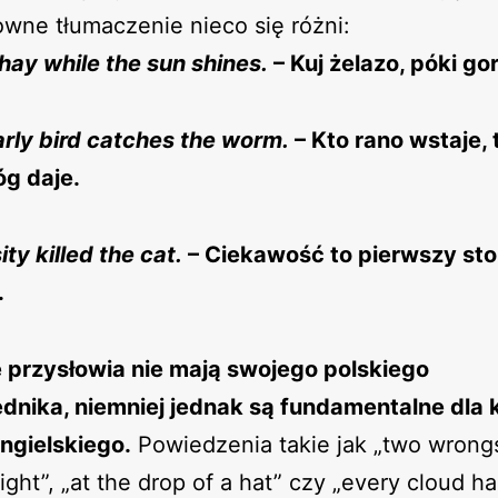
owne tłumaczenie nieco się różni:
ay while the sun shines.
– Kuj żelazo, póki go
rly bird catches the worm.
– Kto rano wstaje,
óg daje.
ity killed the cat.
– Ciekawość to pierwszy sto
.
e przysłowia nie mają swojego polskiego
dnika, niemniej jednak są fundamentalne dla k
ngielskiego.
Powiedzenia takie jak „two wrongs
ight”, „at the drop of a hat” czy „every cloud ha