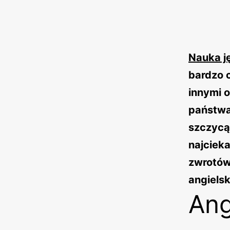
Nauka j
bardzo c
innymi 
państwa.
szczycą 
najciek
zwrotów
angielsk
Ang