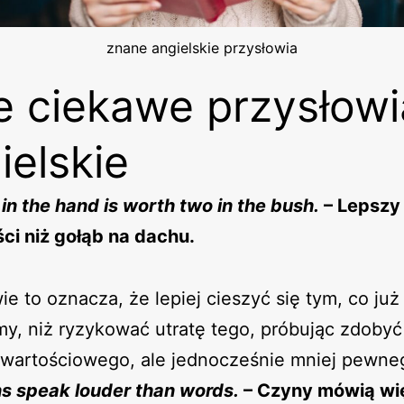
znane angielskie przysłowia
e ciekawe przysłowi
ielskie
 in the hand is worth two in the bush.
– Lepszy
ci niż gołąb na dachu.
ie to oznacza, że lepiej cieszyć się tym, co już
y, niż ryzykować utratę tego, próbując zdobyć
 wartościowego, ale jednocześnie mniej pewne
ns speak louder than words.
– Czyny mówią wię