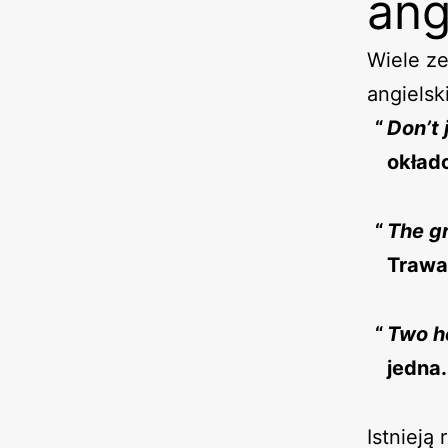
ang
Wiele z
angielsk
Don’t 
okład
The gr
Trawa 
Two he
jedna.
Istnieją