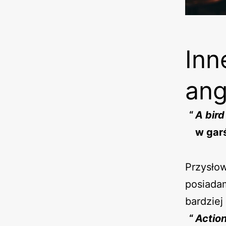
Inn
ang
A bird
w garś
Przysłow
posiadam
bardziej
Actio