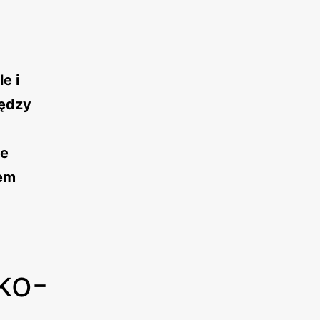
e i
iędzy
ne
zem
ko-