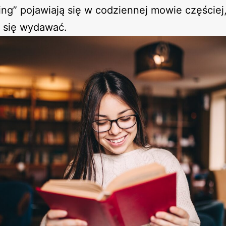
ining” pojawiają się w codziennej mowie częściej,
 się wydawać.