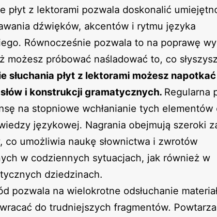
e płyt z lektorami pozwala doskonalić umiejętn
awania dźwięków, akcentów i rytmu języka
kiego. Równocześnie pozwala to na poprawę w
ż możesz próbować naśladować to, co słyszysz
e słuchania płyt z lektorami możesz napotkać
słów i konstrukcji gramatycznych.
Regularna 
ansę na stopniowe wchłanianie tych elementów
wiedzy językowej. Nagrania obejmują szeroki z
, co umożliwia naukę słownictwa i zwrotów
ych w codziennych sytuacjach, jak również w
stycznych dziedzinach.
d pozwala na wielokrotne odsłuchanie materia
wracać do trudniejszych fragmentów. Powtarza