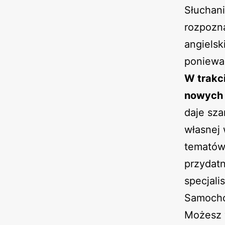
Słuchani
rozpozn
angiels
poniewa
W trakci
nowych 
daje sz
własnej 
tematów
przydatn
specjali
Samochó
Możesz 