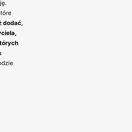
ję.
tóre
ż dodać,
ciela,
tórych
a
odzie