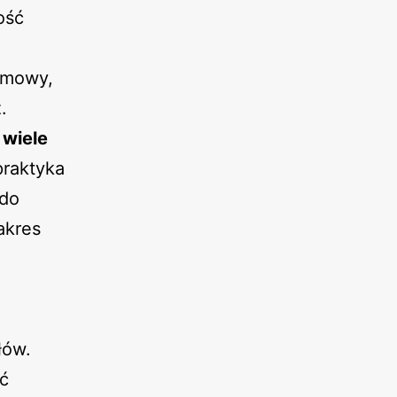
ość
ymowy,
.
 wiele
praktyka
 do
akres
łów.
ć