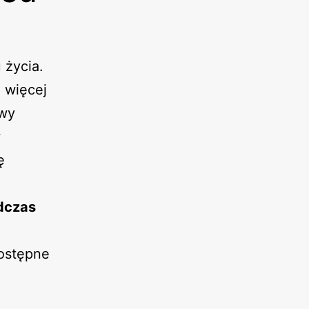
 życia.
 więcej
owy
w
ę
odczas
dostępne