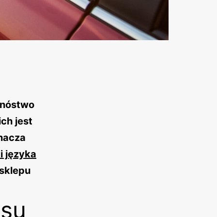
mnóstwo
ch jest
nacza
i języka
 sklepu
rsu