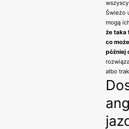
wszyscy
Świeżo u
mogą ich
że taka
co może
później 
rozwiąz
albo tra
Dos
ang
jaz