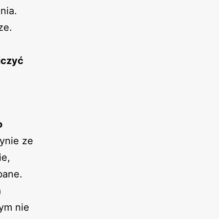
nia.
ze.
iczyć
o
ynie ze
ie,
bane.
a
tym nie