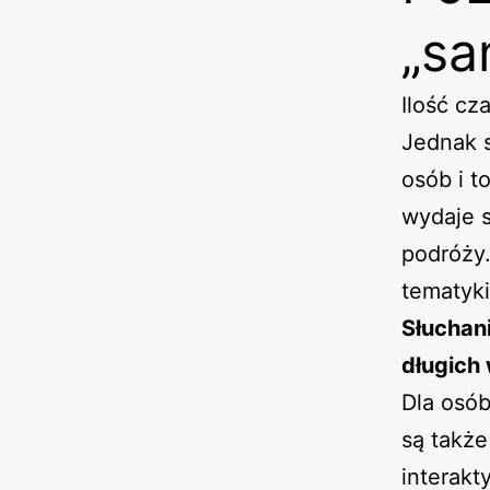
„s
Ilość cz
Jednak s
osób i t
wydaje 
podróży.
tematyki
Słuchan
długich
Dla osób
są także
interakt