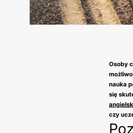
Osoby c
możliwoś
nauka p
się sku
angiels
czy ucze
Poz