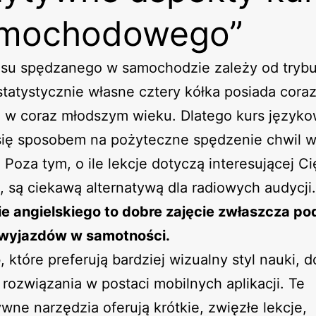
amochodowego”
asu spędzanego w samochodzie zależy od trybu
tatystycznie własne cztery kółka posiada coraz
o w coraz młodszym wieku. Dlatego kurs język
się sposobem na pożyteczne spędzenie chwil 
 Poza tym, o ile lekcje dotyczą interesującej Ci
, są ciekawą alternatywą dla radiowych audycji.
ie angielskiego to dobre zajęcie zwłaszcza p
 wyjazdów w samotności.
, które preferują bardziej wizualny styl nauki, 
 rozwiązania w postaci mobilnych aplikacji. Te
ywne narzędzia oferują krótkie, zwięzłe lekcje,