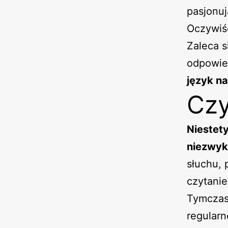
pasjonuj
Oczywiśc
Zaleca s
odpowie
język na
Czy
Niestety
niezwyk
słuchu, 
czytanie
Tymczas
regularn