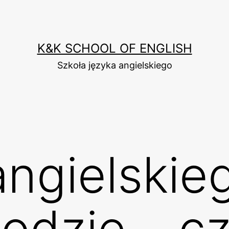
K&K SCHOOL OF ENGLISH
Szkoła języka angielskiego
ngielskie
dzie – cz