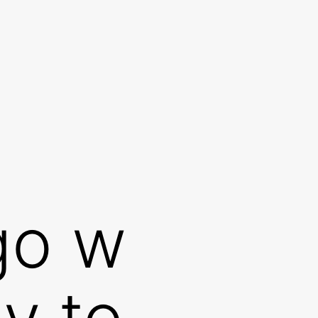
go w
y to