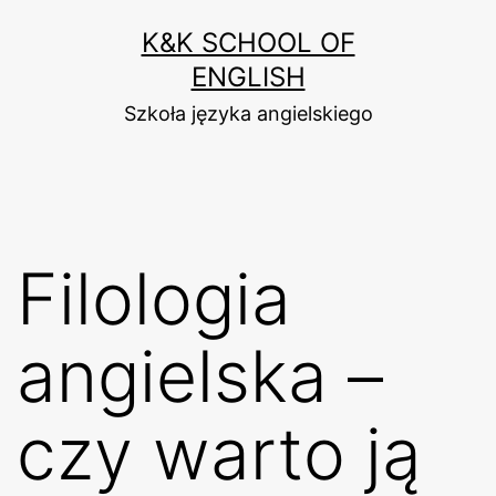
Przejdź
K&K SCHOOL OF
do
ENGLISH
treści
Szkoła języka angielskiego
Filologia
angielska –
czy warto ją