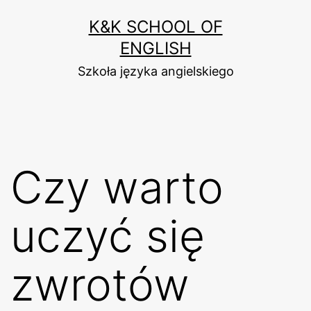
Przejdź
K&K SCHOOL OF
do
ENGLISH
treści
Szkoła języka angielskiego
Czy warto
uczyć się
zwrotów