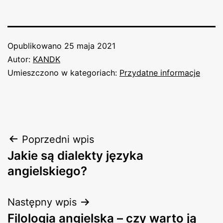
Opublikowano
25 maja 2021
Autor:
KANDK
Umieszczono w kategoriach:
Przydatne informacje
Nawigacja
Poprzedni wpis
Jakie są dialekty języka
wpisu
angielskiego?
Następny wpis
Filologia angielska – czy warto ją