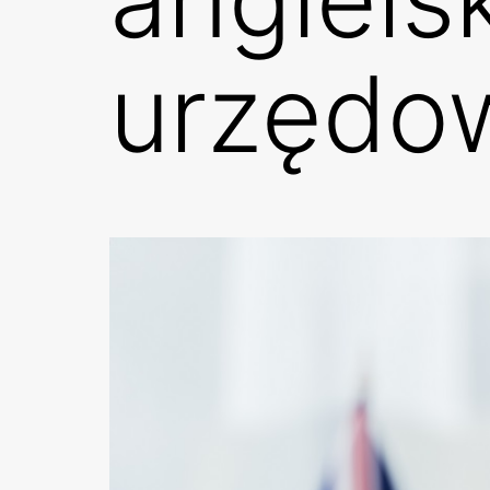
urzędo