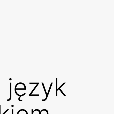
 język
ykiem