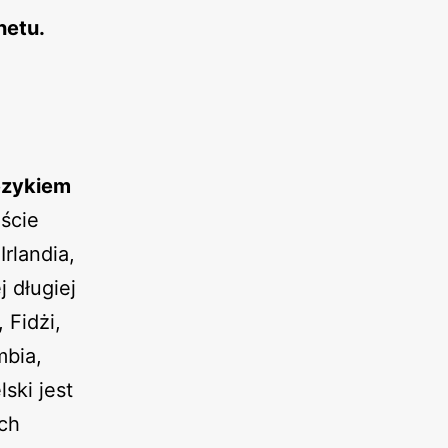
netu.
ęzykiem
ście
rlandia,
j długiej
 Fidżi,
mbia,
ski jest
ach