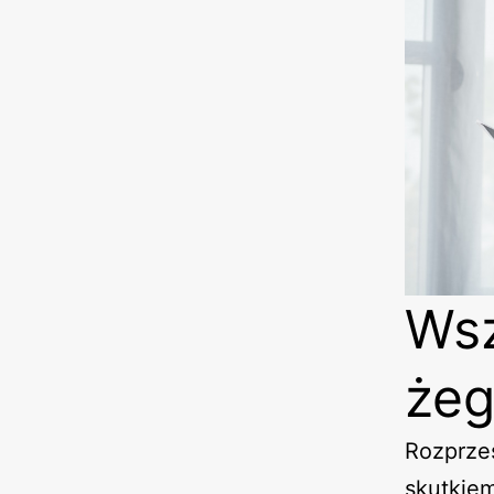
Wsz
żeg
Rozprzes
skutkiem