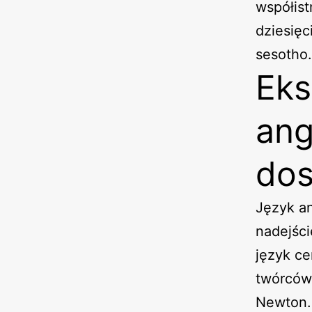
współist
dziesięc
sesotho.
Eks
ang
dos
Język an
nadejści
język ce
twórców 
Newton