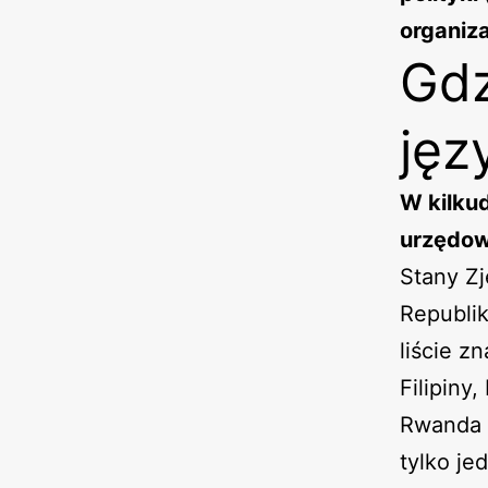
organiza
Gdz
jęz
W kilkud
urzędo
Stany Zj
Republik
liście z
Filipiny
Rwanda c
tylko je