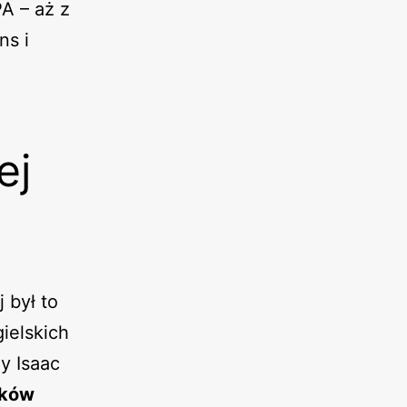
PA – aż z
ns i
ej
 był to
ielskich
y Isaac
yków