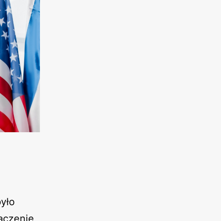
było
naczenie