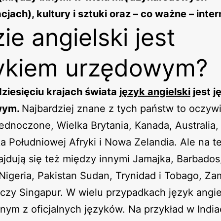
cjach), kultury i sztuki oraz – co ważne – inter
ie angielski jest
ykiem urzędowym?
ziesięciu krajach świata
język angielski
jest j
wym.
Najbardziej znane z tych państw to oczywi
ednoczone, Wielka Brytania, Kanada, Australia, I
a Południowej Afryki i Nowa Zelandia. Ale na te
najdują się też między innymi Jamajka, Barbados,
, Nigeria, Pakistan Sudan, Trynidad i Tobago, Za
zy Singapur. W wielu przypadkach język angiel
dnym z oficjalnych języków. Na przykład w Indi