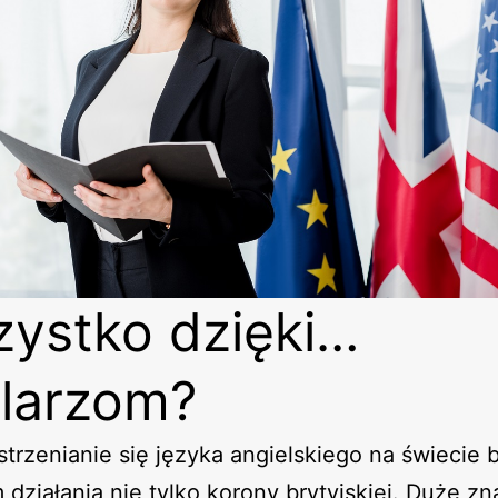
ystko dzięki…
larzom?
trzenianie się języka angielskiego na świecie 
 działania nie tylko korony brytyjskiej. Duże z