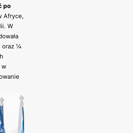
ć po
w Afryce,
ii. W
jdowała
i oraz ¼
ch
e w
sowanie