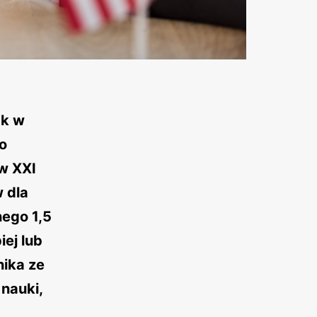
ak w
o
 w XXI
 dla
nego 1,5
iej lub
nika ze
 nauki,