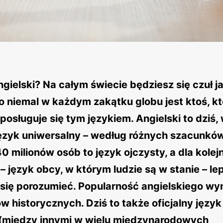
gielski? Na całym świecie będziesz się czuł j
o niemal w każdym zakątku globu jest ktoś, kt
posługuje się tym językiem. Angielski to dziś,
język uniwersalny – według różnych szacunków
0 milionów osób to język ojczysty, a dla kolej
 – język obcy, w którym ludzie są w stanie – lep
 się porozumieć. Popularność angielskiego wy
 historycznych. Dziś to także oficjalny język
i (między innymi w wielu międzynarodowych