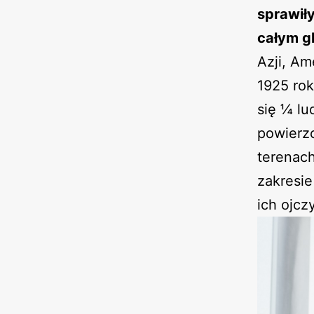
sprawiły
całym gl
Azji, Am
1925 rok
się ¼ lu
powierz
terenach
zakresie
ich ojcz