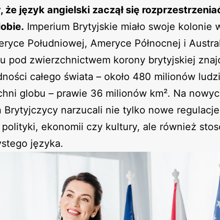
, że język angielski zaczął się rozprzestrzenia
obie.
Imperium Brytyjskie miało swoje kolonie 
eryce Południowej, Ameryce Północnej i Austral
u pod zwierzchnictwem korony brytyjskiej zna
dności całego świata – około 480 milionów ludz
chni globu – prawie 36 milionów km². Na nowy
 Brytyjczycy narzucali nie tylko nowe regulacj
 polityki, ekonomii czy kultury, ale również sto
ystego języka.