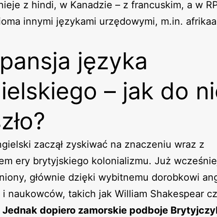
nieje z hindi, w Kanadzie – z francuskim, a w R
ioma innymi językami urzędowymi, m.in. afrikaa
pansja języka
ielskiego – jak do ni
zło?
gielski zaczął zyskiwać na znaczeniu wraz z
em ery brytyjskiego kolonializmu. Już wcześniej
niony, głównie dzięki wybitnemu dorobkowi ang
i naukowców, takich jak William Shakespear cz
.
Jednak dopiero zamorskie podboje Brytyjcz