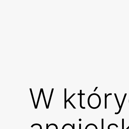
Przejdź
do
treści
W który
angielsk