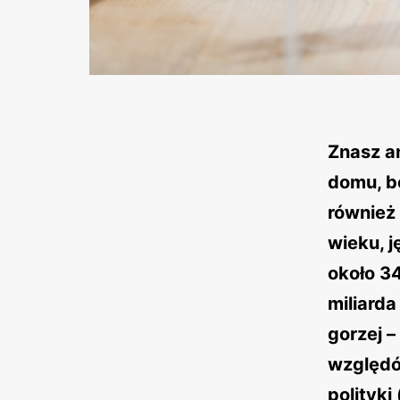
Znasz an
domu, b
również 
wieku, 
około 34
miliarda
gorzej –
względów
polityk