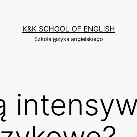
K&K SCHOOL OF ENGLISH
Szkoła języka angielskiego
ą intensy
ęzykowe?