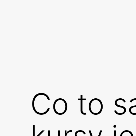
Przejdź
do
treści
Co to s
kursy j