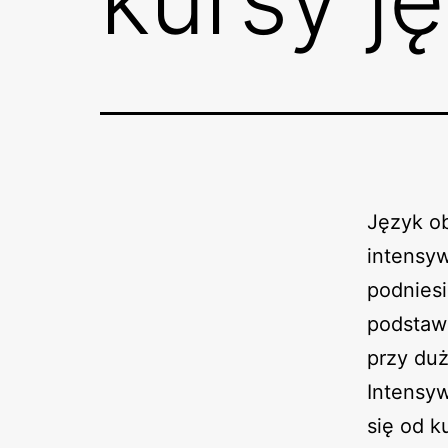
Język ob
intensy
podniesi
podstaw
przy duż
Intensyw
się od k