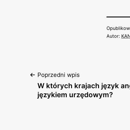
Opubliko
Autor:
KA
Nawigacja
Poprzedni wpis
W których krajach język ang
wpisu
językiem urzędowym?