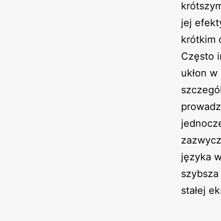
krótszym
jej efek
krótkim 
Często i
ukłon w 
szczegó
prowadzo
jednocze
zazwycz
języka w
szybsza 
stałej e