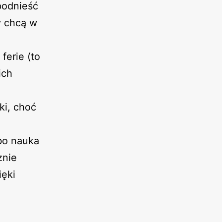
podnieść
y chcą w
ferie (to
ich
ki, choć
bo nauka
znie
ięki