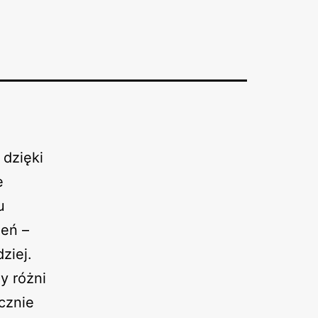
 dzięki
e
u
eń –
ziej.
y różni
cznie