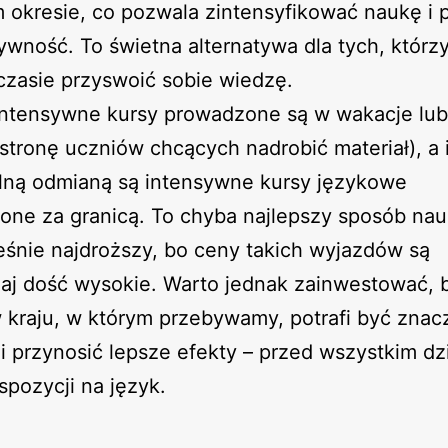
 okresie, co pozwala zintensyfikować naukę i 
tywność. To świetna alternatywa dla tych, którz
czasie przyswoić sobie wiedzę.
ntensywne kursy prowadzone są w wakacje lub 
stronę uczniów chcących nadrobić materiał), a 
lną odmianą są intensywne kursy językowe
ne za granicą. To chyba najlepszy sposób nau
śnie najdroższy, bo ceny takich wyjazdów są
aj dość wysokie. Warto jednak zainwestować, 
 kraju, w którym przebywamy, potrafi być znac
i przynosić lepsze efekty – przed wszystkim dz
kspozycji na język.