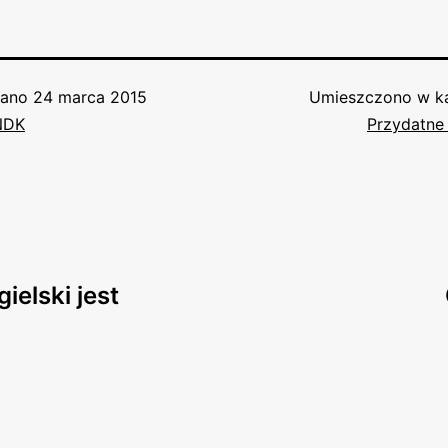
wano
24 marca 2015
Umieszczono w ka
NDK
Przydatne 
ielski jest