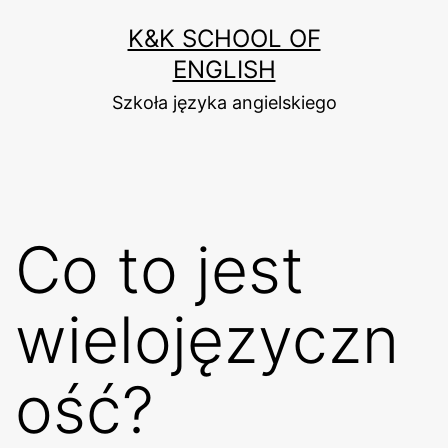
Przejdź
K&K SCHOOL OF
do
ENGLISH
treści
Szkoła języka angielskiego
Co to jest
wielojęzyczn
ość?