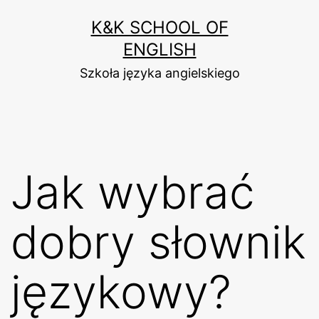
Przejdź
K&K SCHOOL OF
do
ENGLISH
treści
Szkoła języka angielskiego
Jak wybrać
dobry słownik
językowy?