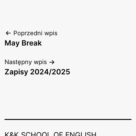
Nawigacja
Poprzedni wpis
May Break
wpisu
Następny wpis
Zapisy 2024/2025
K&K SCHOOL OF ENGLISH