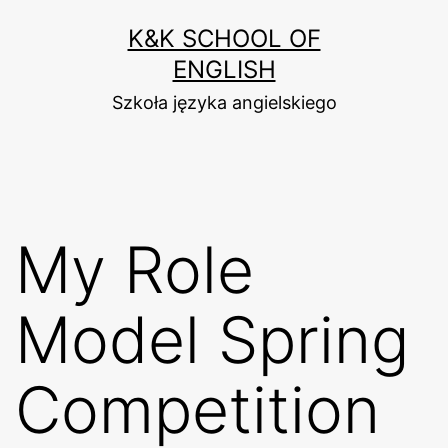
Przejdź
K&K SCHOOL OF
do
ENGLISH
treści
Szkoła języka angielskiego
My Role
Model Spring
Competition