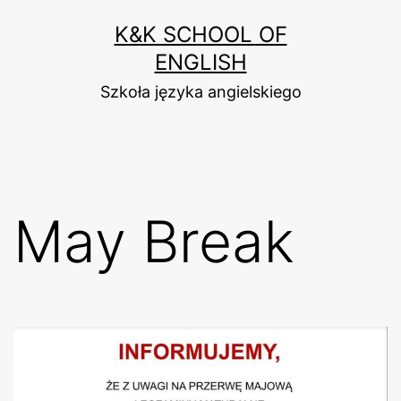
Przejdź
K&K SCHOOL OF
do
ENGLISH
treści
Szkoła języka angielskiego
May Break