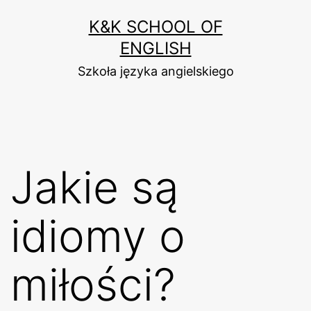
Przejdź
K&K SCHOOL OF
do
ENGLISH
treści
Szkoła języka angielskiego
Jakie są
idiomy o
miłości?