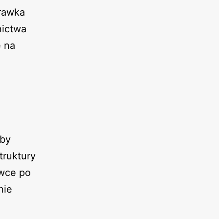
prawka
nictwa
e na
by
truktury
awce po
nie