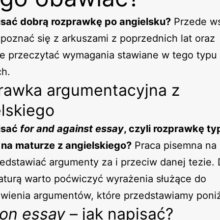
isać dobrą rozprawkę po angielsku?
Przede ws
poznać się z arkuszami z poprzednich lat oraz
ie przeczytać wymagania stawiane w tego typu
ch.
rawka argumentacyjna z
lskiego
isać
for and against essay
, czyli rozprawkę typ
 na maturze z angielskiego?
Praca pisemna na
edstawiać argumenty za i przeciw danej tezie. 
aturą warto poćwiczyć wyrażenia służące do
wienia argumentów, które przedstawiamy poniż
ion essay
– jak napisać?