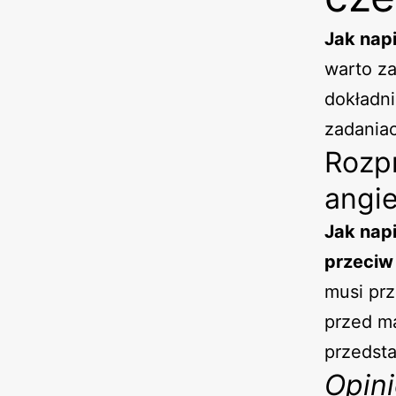
Jak nap
warto za
dokładn
zadania
Rozp
angie
Jak nap
przeciw
musi prz
przed m
przedsta
Opin