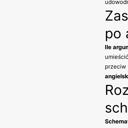
udowodn
Zas
po 
Ile arg
umieścić
przeciw 
angiels
Roz
sc
Schemat