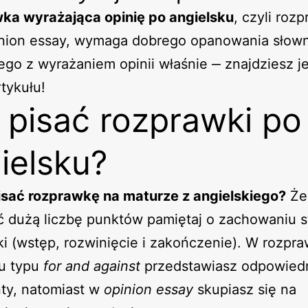
ka wyrażająca opinię po angielsku
, czyli roz
inion essay, wymaga dobrego opanowania słow
go z wyrażaniem opinii właśnie ‒ znajdziesz j
tykułu!
 pisać rozprawki po
ielsku?
isać rozprawkę na maturze z angielskiego?
Że
 dużą liczbę punktów pamiętaj o zachowaniu s
i (wstęp, rozwinięcie i zakończenie). W rozpr
ku typu
for and against
przedstawiasz odpowied
ty, natomiast w
opinion essay
skupiasz się na