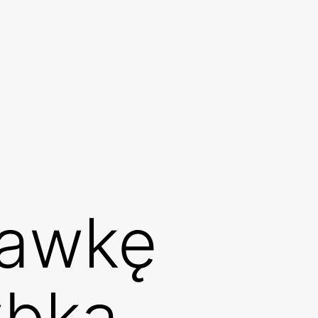
rawkę
ybka