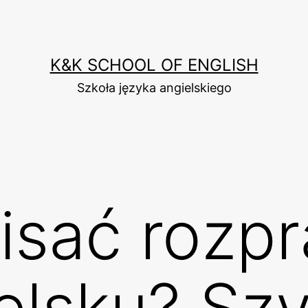
K&K SCHOOL OF ENGLISH
Szkoła języka angielskiego
isać rozp
elsku? Sz