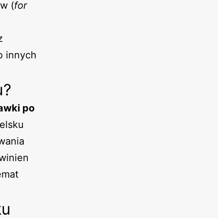
iw (
for
z
o innych
u?
awki po
ielsku
awania
winien
temat
ku