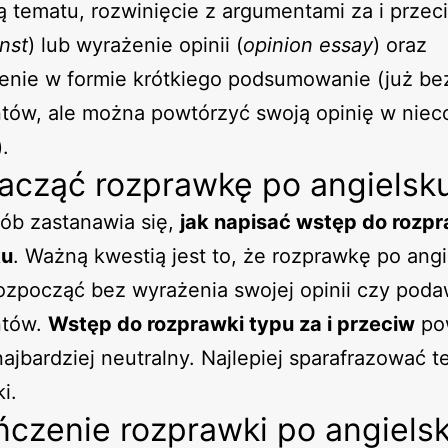
ą tematu, rozwinięcie z argumentami za i przec
nst
) lub wyrażenie opinii (
opinion essay
) oraz
enie w formie krótkiego podsumowanie (już be
tów, ale można powtórzyć swoją opinię w niec
.
zacząć rozprawkę po angielsk
ób zastanawia się,
jak napisać wstęp do rozpr
ku
. Ważną kwestią jest to, że rozprawkę po ang
ozpocząć bez wyrażenia swojej opinii czy pod
ntów.
Wstęp do rozprawki typu za i przeciw
po
najbardziej neutralny. Najlepiej sparafrazować 
i.
ńczenie rozprawki po angiels