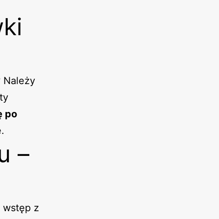
ki
?
Należy
ty
ę po
.
u –
 wstęp z