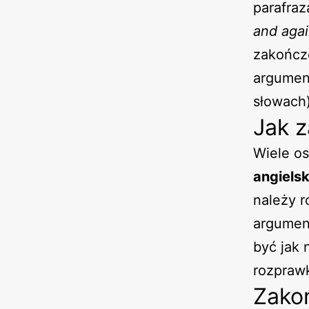
parafraz
and agai
zakończ
argumen
słowach)
Jak 
Wiele os
angiels
należy r
argume
być jak 
rozprawk
Zako