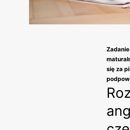
Zadanie
matural
się za p
podpowi
Roz
ang
cze