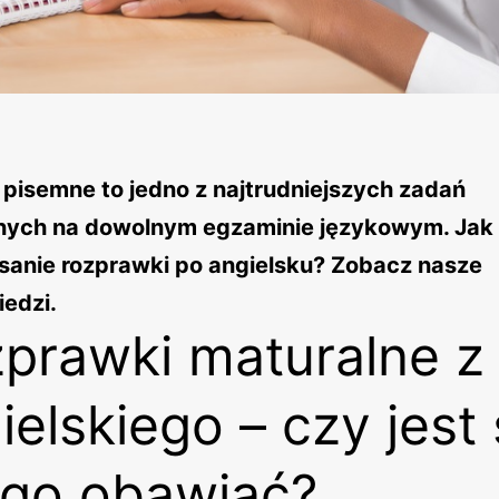
 pisemne to jedno z najtrudniejszych zadań
nych na dowolnym egzaminie językowym. Jak
isanie rozprawki po angielsku? Zobacz nasze
edzi.
prawki maturalne z
ielskiego – czy jest 
go obawiać?