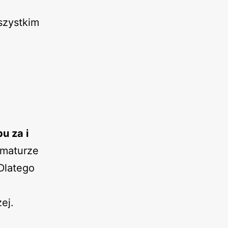
zystkim
u za i
 maturze
Dlatego
ej.