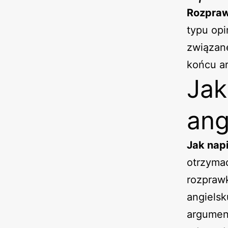
Rozpraw
typu op
związane
końcu ar
Jak
ang
Jak nap
otrzymać
rozprawk
angiels
argumen