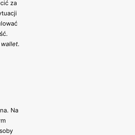
cić za
ytuacji
ulować
ść.
 wallet
.
ana. Na
ym
soby