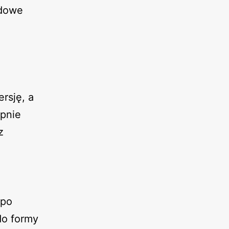
adowe
rsję, a
pnie
z
 po
do formy