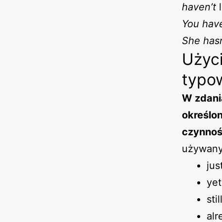
haven’t
You have
She hasn
Użyci
typo
W zdania
określon
czynnośc
używany
jus
yet
sti
alr