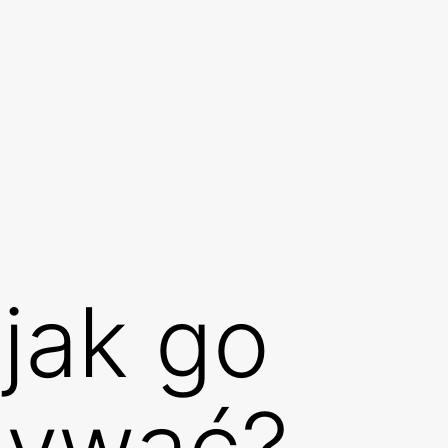
 jak go
używać?