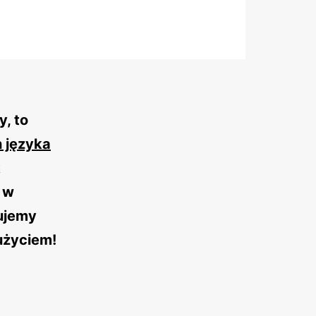
y, to
 języka
k
 w
ujemy
użyciem!