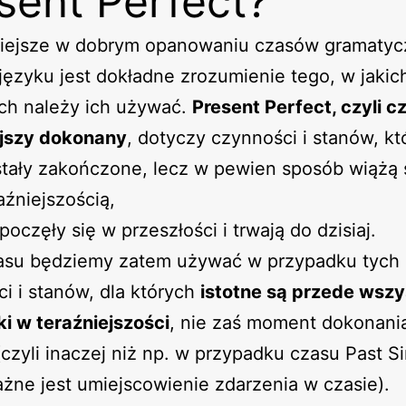
sent Perfect?
iejsze w dobrym opanowaniu czasów gramaty
ęzyku jest dokładne zrozumienie tego, w jakic
ch należy ich używać.
Present Perfect, czyli c
ejszy dokonany
, dotyczy czynności i stanów, kt
tały zakończone, lecz w pewien sposób wiążą 
aźniejszością,
poczęły się w przeszłości i trwają do dzisiaj.
asu będziemy zatem używać w przypadku tych
i i stanów, dla których
istotne są przede wsz
ki w teraźniejszości
, nie zaś moment dokonania
(czyli inaczej niż np. w przypadku czasu Past S
żne jest umiejscowienie zdarzenia w czasie).