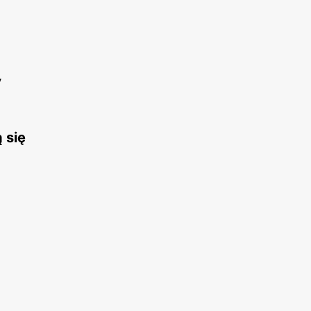
y
 się