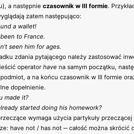
u), a następnie
czasownik w III formie
. Przykł
yglądają zatem następująco:
ound a wallet!
been to France.
’t seen him for ages.
dku zdania pytającego należy zastosować inwe
ieścić operator
have
na samym początku, nastę
podmiot, a na końcu czasownik w III formie ora
lne dopełnienie.
u made it?
lready started doing his homework?
przeczące wymaga użycia partykuły przeczącej
ze: have not / has not ‒ całość można skrócić 