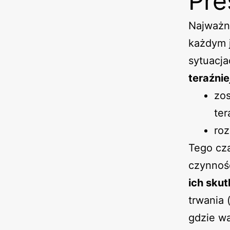
Pre
Najważn
każdym j
sytuacja
teraźni
zos
ter
roz
Tego cz
czynnośc
ich skut
trwania 
gdzie wa