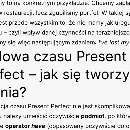
y to na konkretnym przykładzie. Chcemy zapła
 restauracji, lecz zgubiliśmy portfel. W takiej s
jest przede wszystkim to, że nie mamy jak ureg
 – czyli wpływ danej czynności na teraźniejszo
my się więc następującym zdaniem
: I’ve lost my
owa czasu Present
fect – jak się tworzy
nia?
cja czasu Present Perfect nie jest skomplikow
u należy umieścić oczywiście
podmiot
, po któr
je
operator
have
(dopasowany oczywiście do o