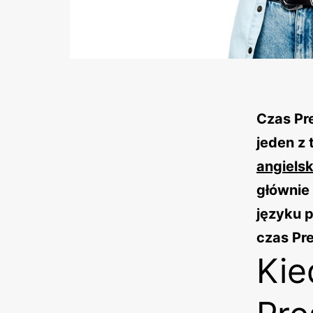
Czas Pre
jeden z
angiels
głównie
języku 
czas Pr
Kie