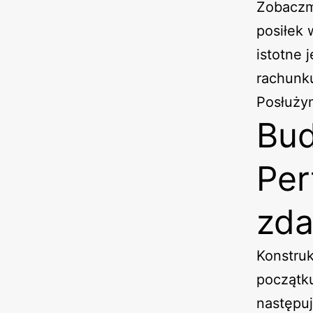
Zobaczm
posiłek w
istotne 
rachunku
Posłuży
Bud
Per
zda
Konstruk
początk
następu