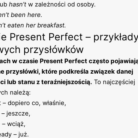
lub
hasn’t
w zależności od osoby.
n’t been here.
’t eaten her breakfast.
e Present Perfect – przykład
wych przysłówków
ch w czasie Present Perfect często pojawiają
e przysłówki, które podkreśla związek danej
i lub stanu z teraźniejszością.
To najczęściej
ch należą:
t – dopiero co, właśnie,
 – jeszcze,
ll – wciąż,
eady – już.