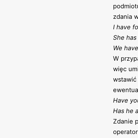
podmiot
zdania w
I have f
She has 
We haven
W przypa
więc um
wstawić 
ewentua
Have yo
Has he a
Zdanie 
operator