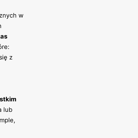
cznych w
h
zas
óre:
się z
ystkim
 lub
imple,