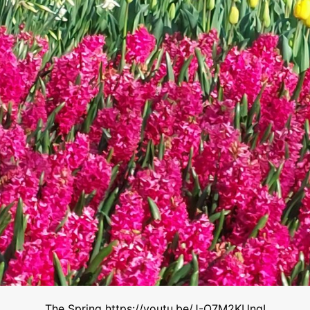
The Spring https://youtu.be/J-O7M2KUngI