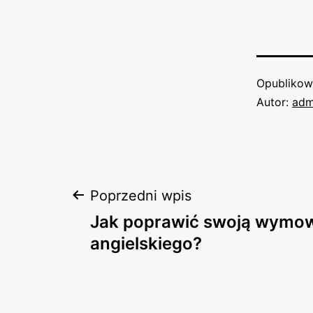
Opubliko
Autor:
adm
Nawigacja
Poprzedni wpis
Jak poprawić swoją wymo
wpisu
angielskiego?