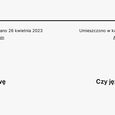
wano
26 kwietnia 2023
Umieszczono w ka
in
wę
Czy ję