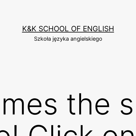
K&K SCHOOL OF ENGLISH
Szkoła języka angielskiego
mes the s
o! Click on