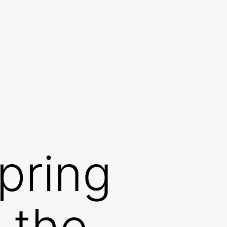
pring
 the