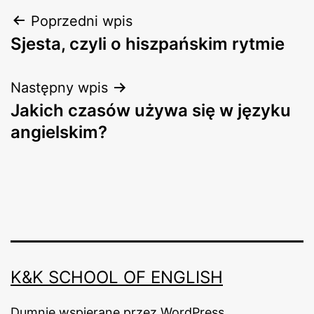
Nawigacja
Poprzedni wpis
Sjesta, czyli o hiszpańskim rytmie
wpisu
Następny wpis
Jakich czasów używa się w języku
angielskim?
K&K SCHOOL OF ENGLISH
Dumnie wspierane przez
WordPress
.