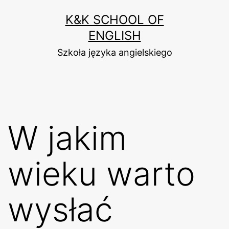
Przejdź
K&K SCHOOL OF
do
ENGLISH
treści
Szkoła języka angielskiego
W jakim
wieku warto
wysłać