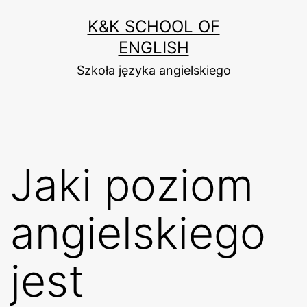
Przejdź
K&K SCHOOL OF
do
ENGLISH
treści
Szkoła języka angielskiego
Jaki poziom
angielskiego
jest