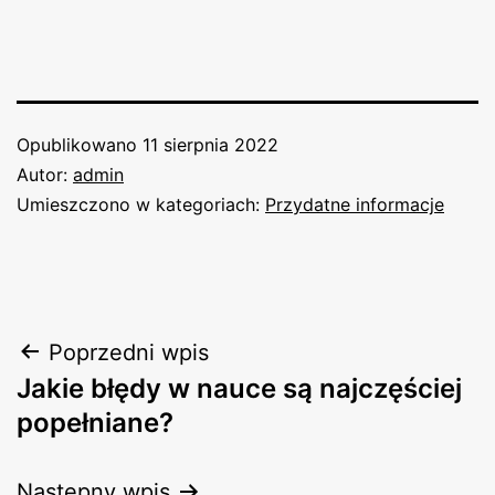
Opublikowano
11 sierpnia 2022
Autor:
admin
Umieszczono w kategoriach:
Przydatne informacje
Nawigacja
Poprzedni wpis
Jakie błędy w nauce są najczęściej
wpisu
popełniane?
Następny wpis