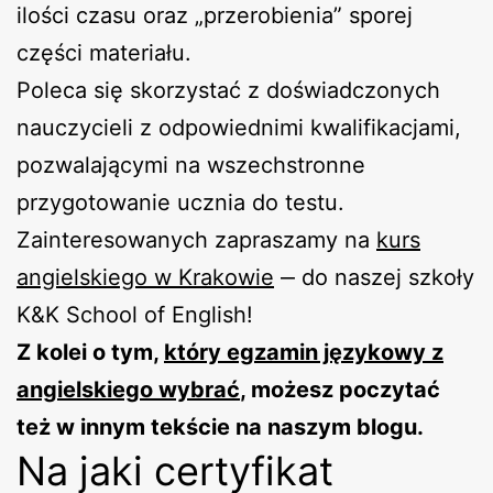
ilości czasu oraz „przerobienia” sporej
części materiału.
Poleca się skorzystać z doświadczonych
nauczycieli z odpowiednimi kwalifikacjami,
pozwalającymi na wszechstronne
przygotowanie ucznia do testu.
Zainteresowanych zapraszamy na
kurs
angielskiego w Krakowie
‒ do naszej szkoły
K&K School of English!
Z kolei o tym,
który egzamin językowy z
angielskiego wybrać
, możesz poczytać
też w innym tekście na naszym blogu.
Na jaki certyfikat