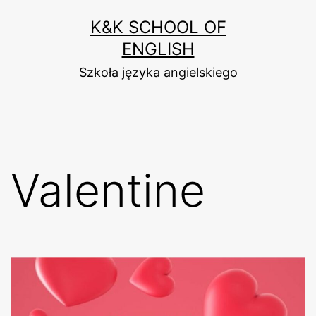
Przejdź
K&K SCHOOL OF
do
ENGLISH
treści
Szkoła języka angielskiego
Valentine