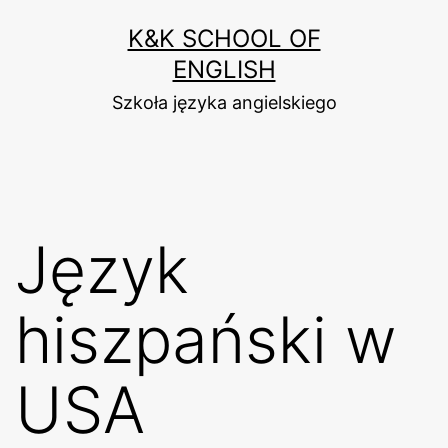
Przejdź
K&K SCHOOL OF
do
ENGLISH
treści
Szkoła języka angielskiego
Język
hiszpański w
USA