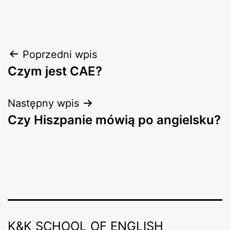
Nawigacja
Poprzedni wpis
Czym jest CAE?
wpisu
Następny wpis
Czy Hiszpanie mówią po angielsku?
K&K SCHOOL OF ENGLISH