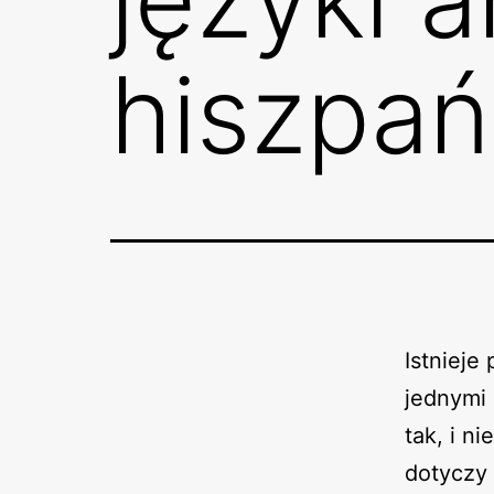
hiszpań
Istnieje
jednymi 
tak, i n
dotyczy 