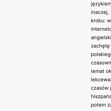
językiem
inaczej,
kroku: w
interne
angielsk
zachętę 
polskieg
czasowni
temat ok
lekceważ
czasów p
hiszpańs
potem za