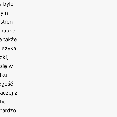
y było
żdym
 stron
 naukę
a także
 języka
dki,
 się w
tku
nogość
naczej z
ty,
 bardzo