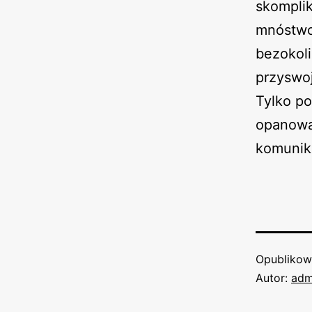
skomplik
mnóstwo
bezokoli
przyswoj
Tylko p
opanowa
komunik
Opubliko
Autor:
adm