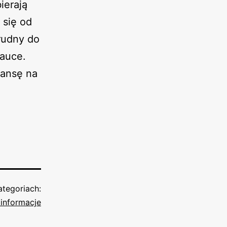
ierają
 się od
rudny do
nauce.
zansę na
tegoriach:
informacje