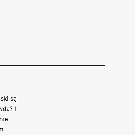
ski są
wda? I
nie
ym