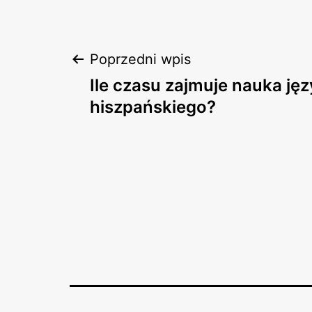
Nawigacja
Poprzedni wpis
Ile czasu zajmuje nauka ję
wpisu
hiszpańskiego?