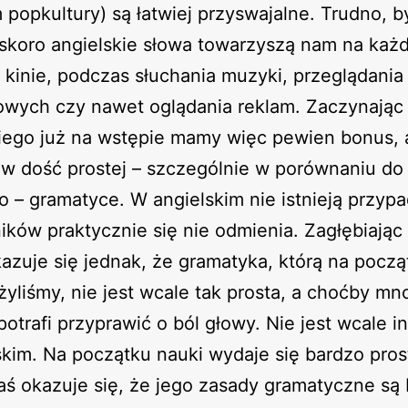
 popkultury) są łatwiej przyswajalne. Trudno, b
 skoro angielskie słowa towarzyszą nam na ka
 kinie, podczas słuchania muzyki, przeglądania
towych czy nawet oglądania reklam. Zaczynając
iego już na wstępie mamy więc pewien bonus, 
w dość prostej – szczególnie w porównaniu do
o – gramatyce. W angielskim nie istnieją przypa
ków praktycznie się nie odmienia. Zagłębiając
azuje się jednak, że gramatyka, którą na począ
yliśmy, nie jest wcale tak prosta, a choćby m
otrafi przyprawić o ból głowy. Nie jest wcale i
kim. Na początku nauki wydaje się bardzo pros
ś okazuje się, że jego zasady gramatyczne są