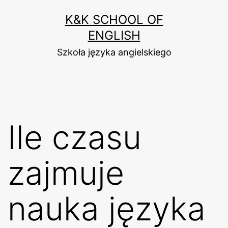
Przejdź
K&K SCHOOL OF
do
ENGLISH
treści
Szkoła języka angielskiego
Ile czasu
zajmuje
nauka języka