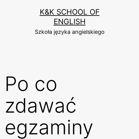
Przejdź
K&K SCHOOL OF
do
ENGLISH
treści
Szkoła języka angielskiego
Po co
zdawać
egzaminy