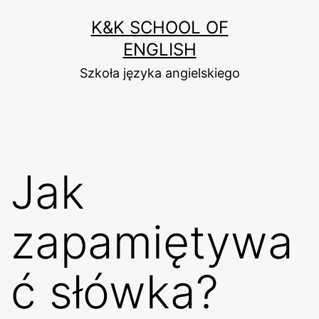
Przejdź
K&K SCHOOL OF
do
ENGLISH
treści
Szkoła języka angielskiego
Jak
zapamiętywa
ć słówka?