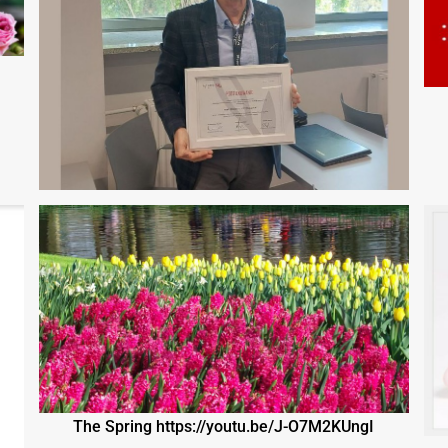
The Spring https://youtu.be/J-O7M2KUngI