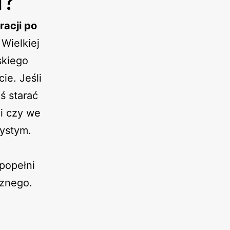
u?
racji po
Wielkiej
skiego
ie. Jeśli
ś starać
ji czy we
zystym.
 popełni
cznego.