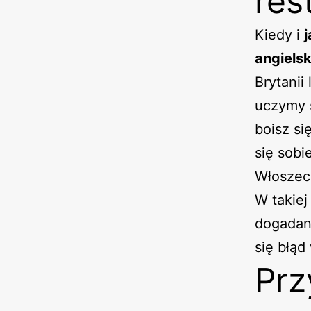
res
Kiedy i
j
angiels
Brytanii
uczymy s
boisz si
się sobi
Włoszech
W takiej
dogadani
się błąd
Prz