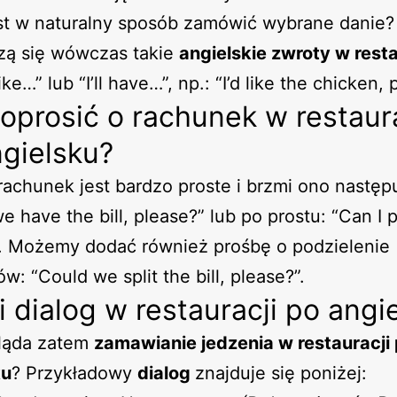
st w naturalny sposób zamówić wybrane danie?
zą się wówczas takie
angielskie zwroty w resta
 like…” lub “I’ll have…”, np.: “I’d like the chicken, 
oprosić o rachunek w restaura
gielsku?
rachunek jest bardzo proste i brzmi ono następ
e have the bill, please?” lub po prostu: “Can I 
”. Możemy dodać również prośbę o podzielenie
w: “Could we split the bill, please?”.
i dialog w restauracji po angi
ląda zatem
zamawianie jedzenia w restauracji
ku
? Przykładowy
dialog
znajduje się poniżej: