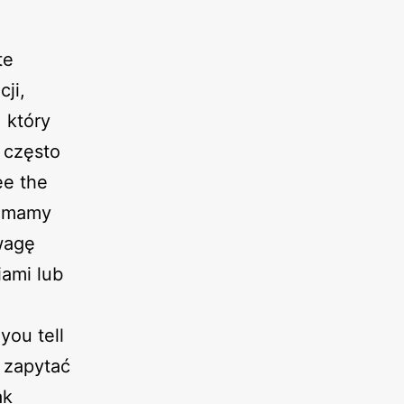
te
ji,
 który
 często
ee the
i mamy
wagę
iami lub
you tell
 zapytać
ak