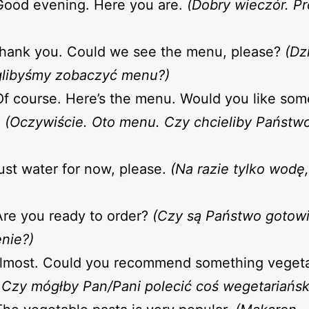
Good evening. Here you are.
(Dobry wieczór. P
Thank you. Could we see the menu, please?
(Dz
libyśmy zobaczyć menu?)
Of course. Here’s the menu. Would you like som
?
(Oczywiście. Oto menu. Czy chcieliby Państw
Just water for now, please.
(Na razie tylko wodę,
Are you ready to order?
(Czy są Państwo gotowi
nie?)
 Almost. Could you recommend something vegeta
 Czy mógłby Pan/Pani polecić coś wegetariańsk