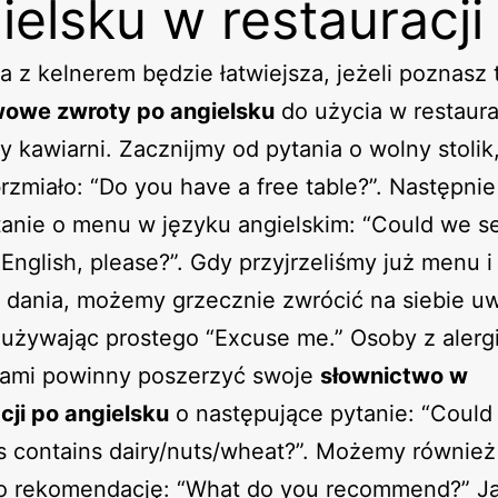
ielsku w restauracji
z kelnerem będzie łatwiejsza, jeżeli poznasz 
owe zwroty po angielsku
do użycia w restaurac
y kawiarni. Zacznijmy od pytania o wolny stolik,
rzmiało: “Do you have a free table?”. Następnie
anie o menu w języku angielskim: “Could we s
English, please?”. Gdy przyjrzeliśmy już menu 
 dania, możemy grzecznie zwrócić na siebie u
 używając prostego “Excuse me.” Osoby z alerg
iami powinny poszerzyć swoje
słownictwo w
cji po angielsku
o następujące pytanie: “Could 
is contains dairy/nuts/wheat?”. Możemy również
 o rekomendację: “What do you recommend?” J