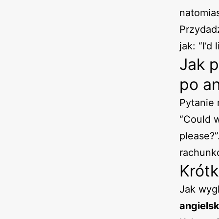
natomia
Przydad
jak: “I’d
Jak p
po an
Pytanie 
“Could w
please?
rachunkó
Krótk
Jak wyg
angiels