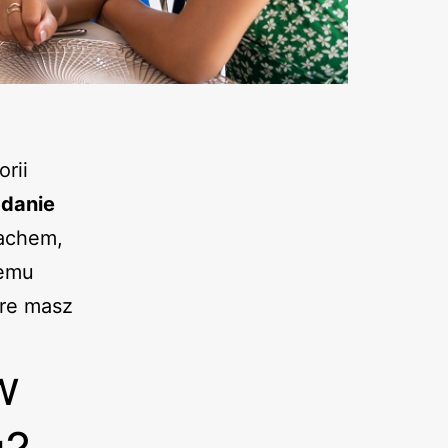
orii
adanie
achem,
remu
óre masz
w