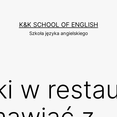
K&K SCHOOL OF ENGLISH
Szkoła języka angielskiego
i w restau
mawiać z