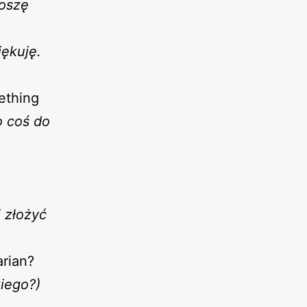
roszę
iękuję.
ething
o coś do
 złożyć
rian?
iego?)