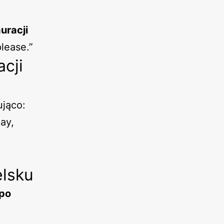
uracji
please.”
cji
ująco:
pay,
elsku
 po