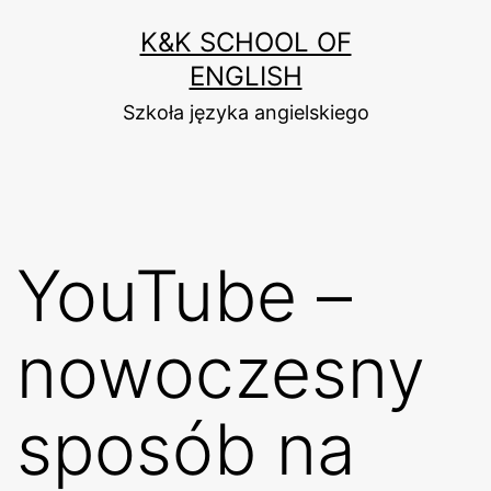
Przejdź
K&K SCHOOL OF
do
ENGLISH
treści
Szkoła języka angielskiego
YouTube –
nowoczesny
sposób na