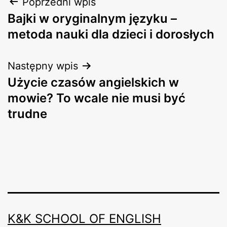
Nawigacja
Poprzedni wpis
Bajki w oryginalnym języku –
wpisu
metoda nauki dla dzieci i dorosłych
Następny wpis
Użycie czasów angielskich w
mowie? To wcale nie musi być
trudne
K&K SCHOOL OF ENGLISH