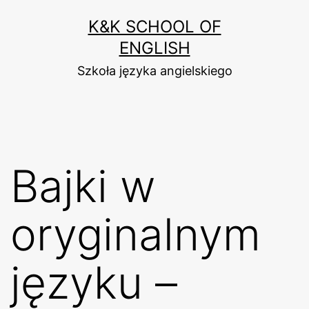
Przejdź
K&K SCHOOL OF
do
ENGLISH
treści
Szkoła języka angielskiego
Bajki w
oryginalnym
języku –