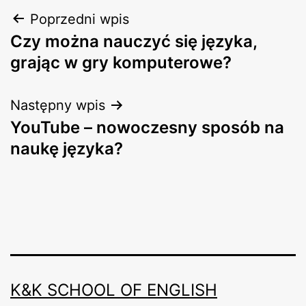
Nawigacja
Poprzedni wpis
Czy można nauczyć się języka,
wpisu
grając w gry komputerowe?
Następny wpis
YouTube – nowoczesny sposób na
naukę języka?
K&K SCHOOL OF ENGLISH