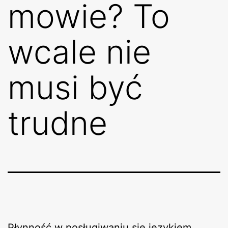
mowie? To
wcale nie
musi być
trudne
Płynność w posługiwaniu się językiem