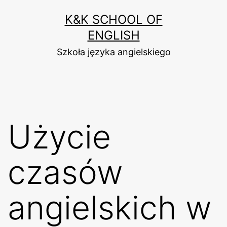
Przejdź
K&K SCHOOL OF
do
ENGLISH
treści
Szkoła języka angielskiego
Użycie
czasów
angielskich w