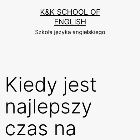
Przejdź
K&K SCHOOL OF
do
ENGLISH
treści
Szkoła języka angielskiego
Kiedy jest
najlepszy
czas na