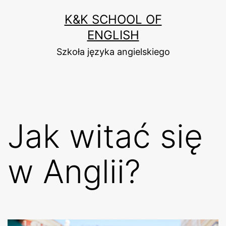
Przejdź
K&K SCHOOL OF
do
ENGLISH
treści
Szkoła języka angielskiego
Jak witać się
w Anglii?