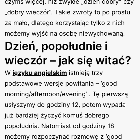
czymś więcej, niż zwykłe „dzień dobry” czy
„dobry wieczór”. Takie zwroty to po prostu
za mało, dlatego korzystając tylko z nich
możemy wyjść na osobę niewychowaną.
Dzień, popołudnie i
wieczór – jak się witać?
W
języku angielskim
istnieją trzy
podstawowe wersje powitania – ‘good
morning/afternoon/evening’ . Tę pierwszą
usłyszymy do godziny 12, potem wypada
już bardziej życzyć komuś dobrego
popołudnia. Natomiast od godziny 18
możemy rozpoczynać rozmowę z ‘good