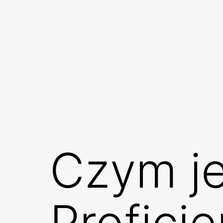
Przejdź
do
treści
Czym je
Profici