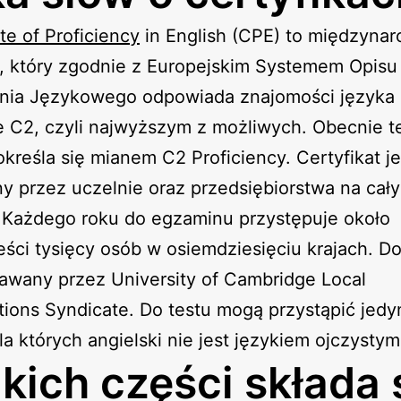
ate of Proficiency
in English (CPE) to międzyna
, który zgodnie z Europejskim Systemem Opisu
enia Językowego odpowiada znajomości języka
 C2, czyli najwyższym z możliwych. Obecnie t
kreśla się mianem C2 Proficiency. Certyfikat je
 przez uczelnie oraz przedsiębiorstwa na cał
. Każdego roku do egzaminu przystępuje około
eści tysięcy osób w osiemdziesięciu krajach. 
awany przez University of Cambridge Local
ions Syndicate. Do testu mogą przystąpić jedy
la których angielski nie jest językiem ojczystym
akich części składa 