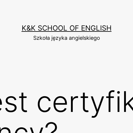
K&K SCHOOL OF ENGLISH
Szkoła języka angielskiego
st certyfi
ency?