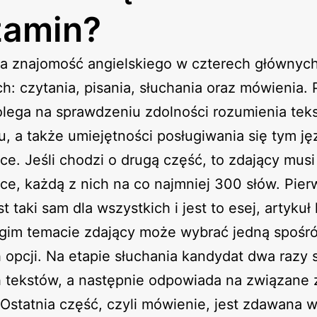
zamin?
da znajomość angielskiego w czterech głównyc
h: czytania, pisania, słuchania oraz mówienia.
lega na sprawdzeniu zdolności rozumienia tek
u, a także umiejętności posługiwania się tym j
ce. Jeśli chodzi o drugą część, to zdający musi
ce, każdą z nich na co najmniej 300 słów. Pier
t taki sam dla wszystkich i jest to esej, artykuł l
ugim temacie zdający może wybrać jedną spośr
 opcji. Na etapie słuchania kandydat dwa razy 
 tekstów, a następnie odpowiada na związane 
 Ostatnia część, czyli mówienie, jest zdawana 