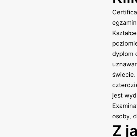
Certific
egzamin
Kształc
poziomie
dyplom o
uznawany
świecie
czterdzi
jest wyd
Examinat
osoby, d
Z j