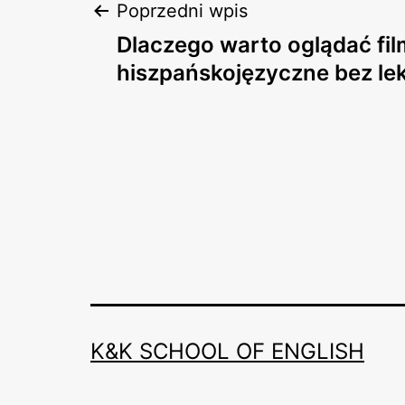
Nawigacja
Poprzedni wpis
Dlaczego warto oglądać fi
wpisu
hiszpańskojęzyczne bez le
K&K SCHOOL OF ENGLISH