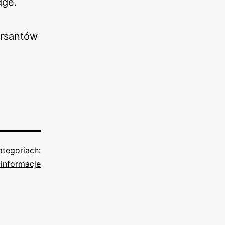
dge.
ursantów
tegoriach:
informacje