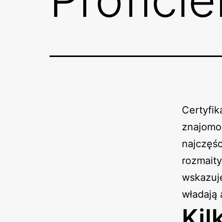
Certyfik
znajomoś
najczęśc
rozmaity
wskazuje
władają 
Kil