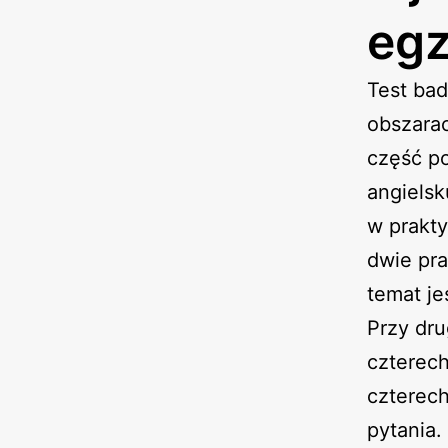
eg
Test ba
obszarac
część po
angielsk
w prakty
dwie pra
temat jes
Przy dr
czterech
czterech
pytania.