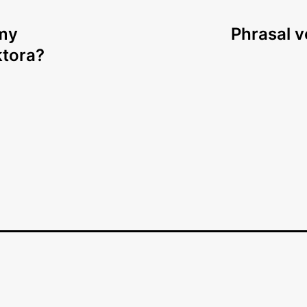
lmy
Phrasal v
ktora?