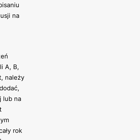
pisaniu
sji na
zeń
i A, B,
t, należy
 dodać,
 lub na
t
nym
cały rok