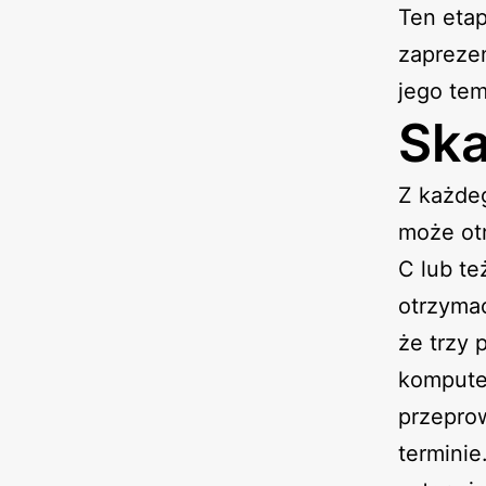
Ten etap
zapreze
jego tem
Ska
Z każde
może otr
C lub te
otrzymać
że trzy 
komputer
przepro
terminie