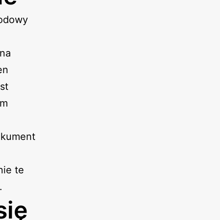
rodowy
 na
en
st
ym
Dokument
nie te
.
się