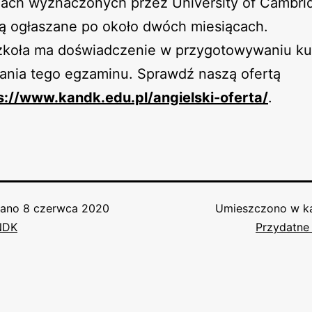
nach wyznaczonych przez University of Cambri
są ogłaszane po około dwóch miesiącach.
zkoła ma doświadczenie w przygotowywaniu k
ania tego egzaminu. Sprawdź naszą ofertą
s://www.kandk.edu.pl/angielski-oferta/
.
wano
8 czerwca 2020
Umieszczono w ka
NDK
Przydatne 