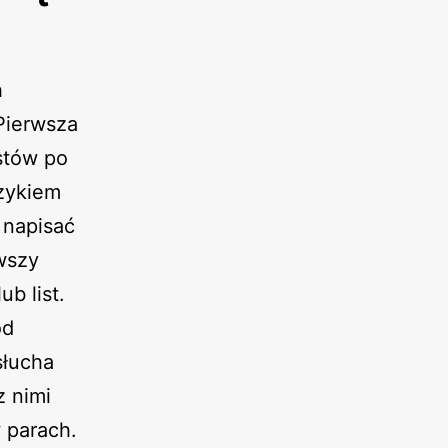
h
 Pierwsza
stów po
ęzykiem
 napisać
wszy
ub list.
ód
słucha
z nimi
w parach.