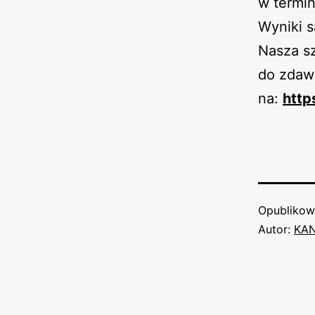
w termi
Wyniki 
Nasza s
do zdaw
na:
http
Opubliko
Autor:
KA