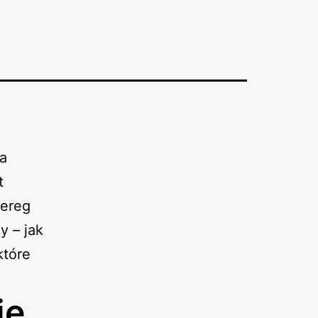
ia
t
zereg
y – jak
które
ie