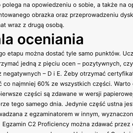
 polega na opowiedzeniu o sobie, a także na o
ntowanego obrazka oraz przeprowadzeniu dysku
at wraz z drugą osobą.
la oceniania
go etapu można dostać tyle samo punktów. Uc
zymać jedną z pięciu ocen – pozytywnych, czyl
ż negatywnych – D i E. Żeby otrzymać certyfika
 co najmniej 60% ze wszystkich części. Warto
pierwsze części są zdawane w wersji papierowej
ze tego samego dnia. Jedynie część ustna jes
wadzana z egzaminatorem w innym, wyznaczo
. Egzamin C2 Proficiency można zdawać przez 