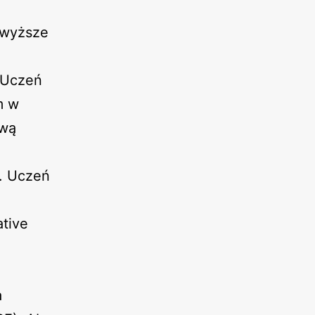
jwyższe
. Uczeń
m w
ową
. Uczeń
ative
a