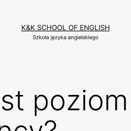
K&K SCHOOL OF ENGLISH
Szkoła języka angielskiego
est poziom
ency?