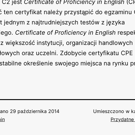
 C2 jest
Certificate of Proficiency in English
(CP
 ten certyfikat należy przystąpić do egzaminu
st jednym z najtrudniejszych testów z języka
iego.
Certificate of Proficiency in English
respe
ez większość instytucji, organizacji handlowych 
owych oraz uczelni. Zdobycie certyfikatu CPE
stabilne określenie swojego miejsca na rynku p
wano
29 października 2014
Umieszczono w ka
in
Przydatne 