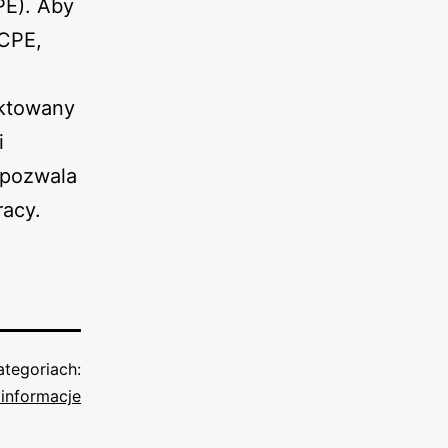
E). Aby
 CPE,
ktowany
i
 pozwala
racy.
tegoriach:
informacje