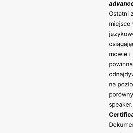
advanc
Ostatni
miejsce 
językowe
osiągają
mowie i 
powinna
odnajdy
na pozi
porównyw
speaker.
Certific
Dokumen