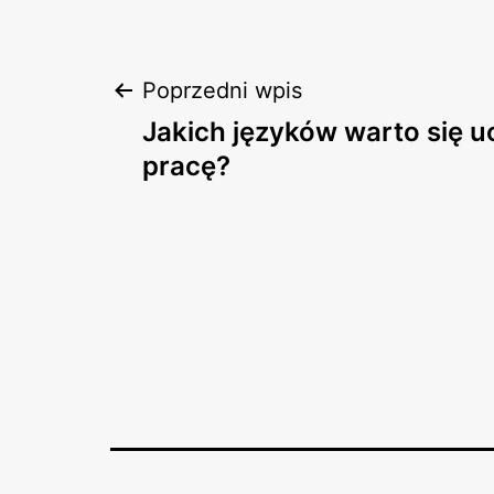
Nawigacja
Poprzedni wpis
Jakich języków warto się u
wpisu
pracę?