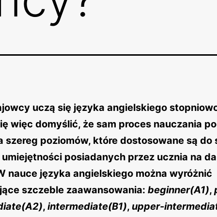
jowcy uczą się języka angielskiego stopniowo
się więc domyślić, że sam proces nauczania po
na szereg poziomów, które dostosowane są do 
i umiejętności posiadanych przez ucznia na d
 W nauce języka angielskiego można wyróżnić
jące szczeble zaawansowania:
beginner(A1)
,
diate(A2)
,
intermediate(B1)
,
upper-intermedia