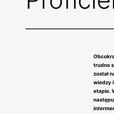
Obcokra
trudno 
został 
wiedzy 
etapie.
następu
interme