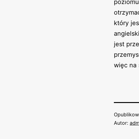
poziomu
otrzymać
który je
angielsk
jest prz
przemysł
więc na 
Opubliko
Autor:
adm