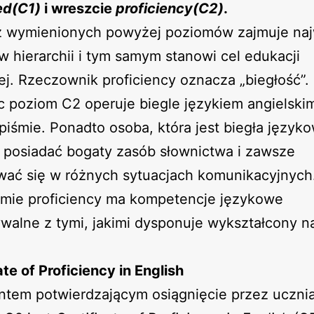
ed(C1)
i wreszcie
proficiency(C2)
.
 z wymienionych powyżej poziomów zajmuje na
w hierarchii i tym samym stanowi cel edukacji
j. Rzeczownik proficiency oznacza „biegłość”
c poziom C2 operuje biegle językiem angielski
piśmie. Ponadto osoba, która jest biegła język
 posiadać bogaty zasób słownictwa i zawsze
wać się w różnych sytuacjach komunikacyjnych
omie proficiency ma kompetencje językowe
alne z tymi, jakimi dysponuje wykształcony n
ate of Proficiency in English
tem potwierdzającym osiągnięcie przez uczni