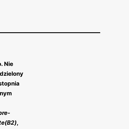
. Nie
dzielony
stopnia
anym
pre-
te(B2)
,