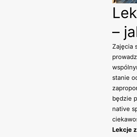
Lek
– j
Zajęcia 
prowadz
wspólny
stanie o
zapropo
będzie p
native 
ciekawos
Lekcje z