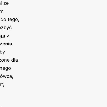
i ze
ym
 do tego,
ozbyć
ego
z
zeniu
aby
zone dla
anego
mówca,
”,