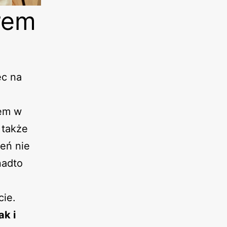
rem
ęc na
iem w
 także
eń nie
nadto
cie.
ak i