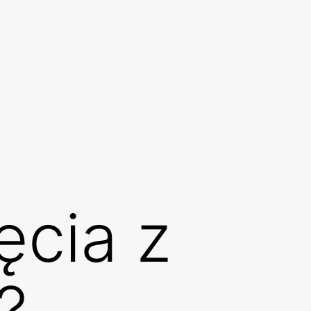
ęcia z
?