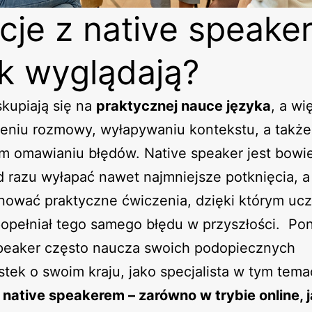
cje z native speake
ak wyglądają?
skupiają się na
praktycznej nauce języka
, a wi
eniu rozmowy, wyłapywaniu kontekstu, a także
m omawianiu błędów. Native speaker jest bow
d razu wyłapać nawet najmniejsze potknięcia, a
nować praktyczne ćwiczenia, dzięki którym ucz
opełniał tego samego błędu w przyszłości. Po
speaker często naucza swoich podopiecznych
tek o swoim kraju, jako specjalista w tym tema
 native speakerem – zarówno w trybie online, j