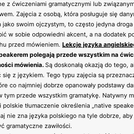
ne z ćwiczeniami gramatycznymi lub związanym
wem. Zajęcia z osobą, która posługuje się dan
 jako swoim ojczystym, to często jedyna droga
bić w sobie odpowiedni akcent, a na dodatek p
achu przed mówieniem.
Lekcje języka angielski
speakerem polegają przede wszystkim na ćwic
ności mówienia.
Są doskonałą okazją do tego, 
 się z językiem. Tego typu zajęcia są przeznac
tóre co najmniej dobrze opanowały podstawy d
 w tym przede wszystkim gramatykę. Natywny 
i polskie tłumaczenie określenia „native speaker
j nie zna języka polskiego na tyle dobrze, aby
ć gramatyczne zawiłości.