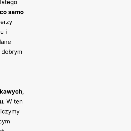
latego
 co samo
kerzy
u i
dane
t dobrym
ekawych,
u.
W ten
wiczymy
bcym