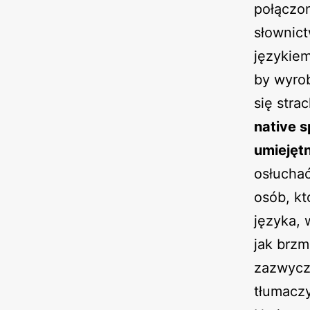
połączo
słownict
językiem
by wyro
się str
native 
umiejęt
osłuchać
osób, k
języka,
jak brzm
zazwycza
tłumaczy