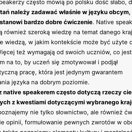
peakerzy często mówią po polsku dość słabo, d
ytań należy zadawać właśnie w języku obcym,
 stanowi bardzo dobre ćwiczenie
. Native spea
ą również szeroką wiedzę na temat danego kraj
e wiedzą, w jakim kontekście może być użyte 
ięcej też wymagają od swoich uczniów, co jes
 na to, by uczeń się zmotywował i podjął
tyczną pracę, która jest jedynym gwarantem
nia języka na dobrym poziomie.
 z native speakerem często dotyczą rzeczy ci
ych z kwestiami dotyczącymi wybranego kraj
oznajemy nie tylko słownictwo, ale również ć
ie opinii, formułowanie pewnych zwrotów w o