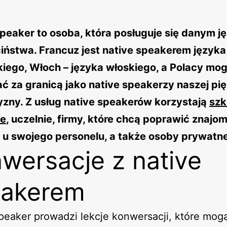
speaker to osoba, która posługuje się danym j
ciństwa. Francuz jest native speakerem języka
kiego, Włoch – języka włoskiego, a Polacy mo
ć za granicą jako native speakerzy naszej pię
yzny. Z usług native speakerów korzystają
szk
we
, uczelnie, firmy, które chcą poprawić znajo
 u swojego personelu, a także osoby prywatne
wersacje z native
eakerem
peaker prowadzi lekcje konwersacji, które mog