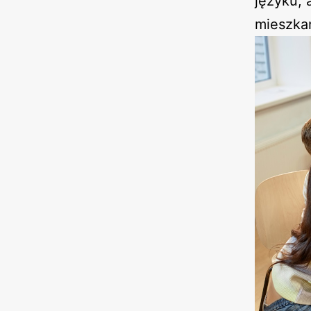
języku, 
mieszka