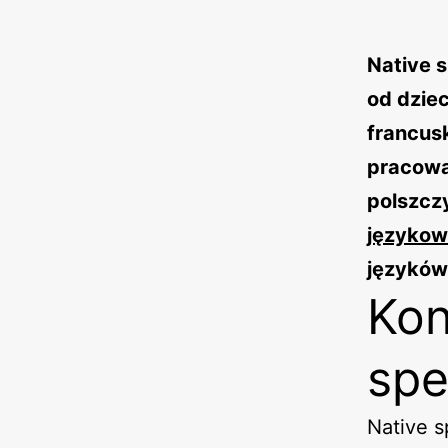
Native 
od dzie
francus
pracowa
polszcz
języko
języków
Kon
sp
Native s