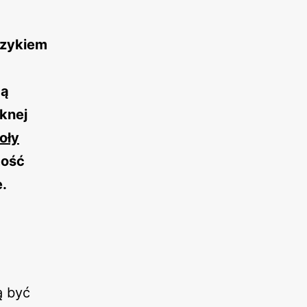
ęzykiem
gą
knej
oły
mość
.
ą być