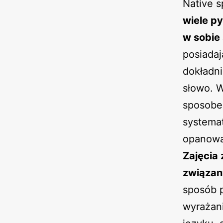
Native s
wiele p
w sobie
posiadaj
dokładni
słowo. W
sposobem
systema
opanowa
Zajęcia
związan
sposób p
wyrażan