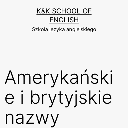
Przejdź
K&K SCHOOL OF
do
ENGLISH
treści
Szkoła języka angielskiego
Amerykański
e i brytyjskie
nazwy