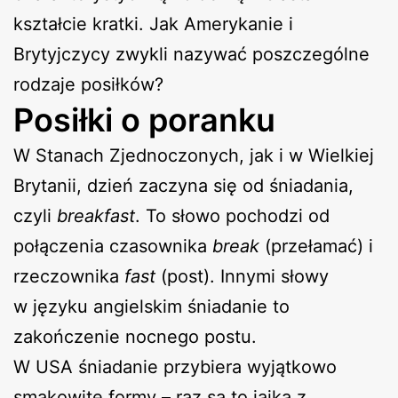
kształcie kratki. Jak Amerykanie i
Brytyjczycy zwykli nazywać poszczególne
rodzaje posiłków?
Posiłki o poranku
W Stanach Zjednoczonych, jak i w Wielkiej
Brytanii, dzień zaczyna się od śniadania,
czyli
breakfast
. To słowo pochodzi od
połączenia czasownika
break
(przełamać) i
rzeczownika
fast
(post). Innymi słowy
w języku angielskim śniadanie to
zakończenie nocnego postu.
W USA śniadanie przybiera wyjątkowo
smakowite formy – raz są to jajka z