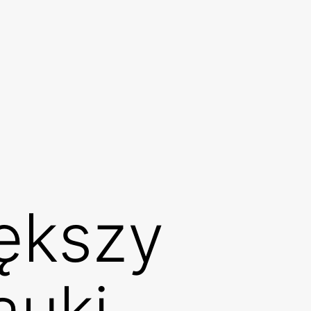
iększy
auki