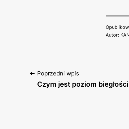
Opubliko
Autor:
KA
Nawigacja
Poprzedni wpis
Czym jest poziom biegłości
wpisu