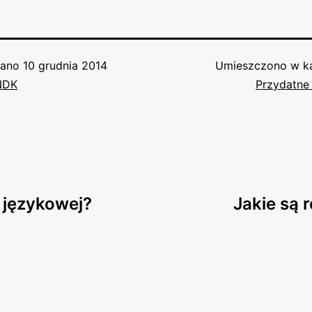
wano
10 grudnia 2014
Umieszczono w ka
NDK
Przydatne 
 językowej?
Jakie są 