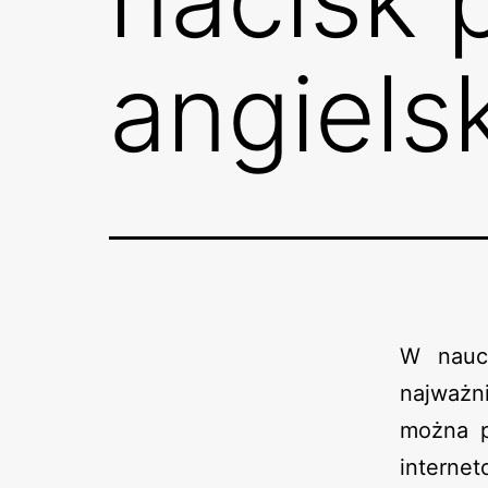
angiels
W nauce
najważni
można p
interne