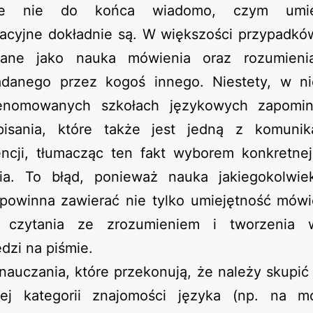
e nie do końca wiadomo, czym umiej
acyjne dokładnie są. W większości przypadkó
wane jako nauka mówienia oraz rozumieni
danego przez kogoś innego. Niestety, w ni
enomowanych szkołach językowych zapomi
isania, które także jest jedną z komunik
ncji, tłumacząc ten fakt wyborem konkretne
ia. To błąd, ponieważ nauka jakiegokolwie
powinna zawierać nie tylko umiejętność mówie
 czytania ze zrozumieniem i tworzenia 
dzi na piśmie.
auczania, które przekonują, że należy skupić 
ej kategorii znajomości języka (np. na m