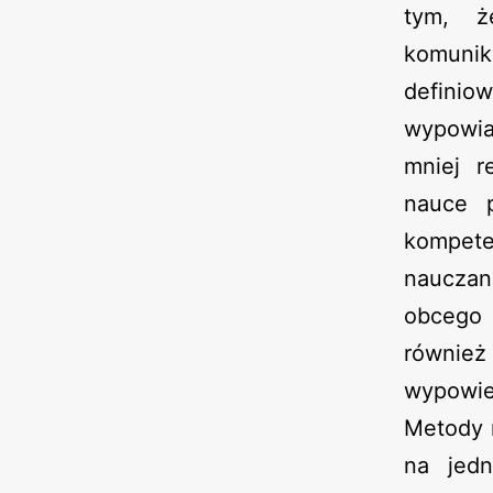
tym, ż
komunik
definio
wypowia
mniej r
nauce p
kompete
nauczan
obcego 
również
wypowie
Metody n
na jedn