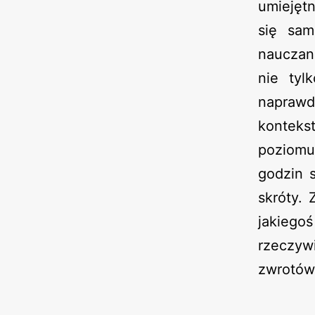
umiejęt
się sam
nauczan
nie tyl
naprawd
kontek
poziomu
godzin 
skróty.
jakieg
rzeczyw
zwrotów