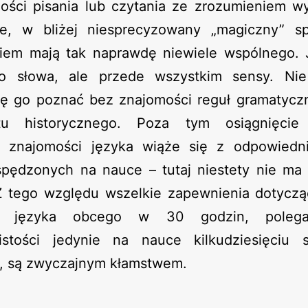
ności pisania lub czytania ze zrozumieniem wy
e, w bliżej niesprecyzowany „magiczny” s
iem mają tak naprawdę niewiele wspólnego. 
ko słowa, ale przede wszystkim sensy. Ni
ę go poznać bez znajomości reguł gramatycz
stu historycznego. Poza tym osiągnięcie
 znajomości języka wiąże się z odpowiedni
spędzonych na nauce – tutaj niestety nie ma 
 Z tego względu wszelkie zapewnienia dotyczą
oś języka obcego w 30 godzin, poleg
istości jedynie na nauce kilkudziesięciu 
, są zwyczajnym kłamstwem.