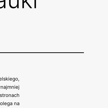
lskiego,
ynajmniej
stronach
olega na