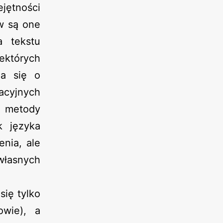
ętności
w są one
a tekstu
ektórych
na się o
acyjnych
j metody
k języka
nia, ale
własnych
się tylko
owie), a