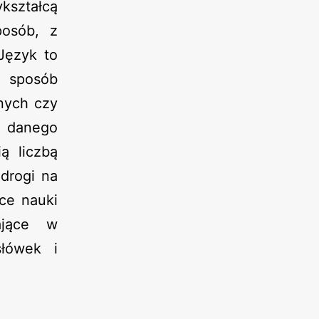
kształcą
posób, z
Język to
e sposób
nych czy
 danego
ą liczbą
drogi na
ce nauki
ające w
słówek i