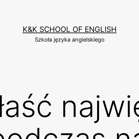
K&K SCHOOL OF ENGLISH
Szkoła języka angielskiego
łaść najw
podczas n