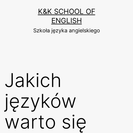
Przejdź
K&K SCHOOL OF
do
ENGLISH
treści
Szkoła języka angielskiego
Jakich
języków
warto się