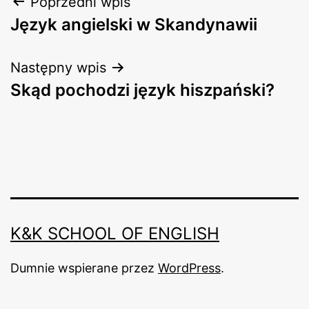
Nawigacja
Poprzedni wpis
Język angielski w Skandynawii
wpisu
Następny wpis
Skąd pochodzi język hiszpański?
K&K SCHOOL OF ENGLISH
Dumnie wspierane przez
WordPress
.