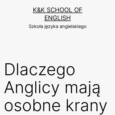
Przejdź
K&K SCHOOL OF
do
ENGLISH
treści
Szkoła języka angielskiego
Dlaczego
Anglicy mają
osobne krany