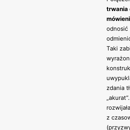
trwania
mówien
odnosić 
odmieni
Taki zab
wyrażone
konstruk
uwypukla
zdania t
„akurat”
rozwijał
z czasow
(przyzwy