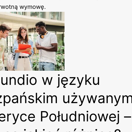
erwotną wymowę.
undio w języku
zpańskim używany
ryce Południowej –