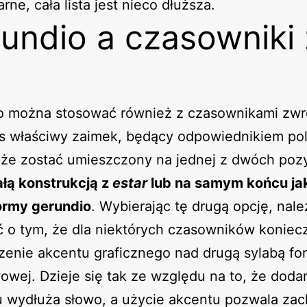
rne, cała lista jest nieco dłuższa.
undio a czasowniki 
o można stosować również z czasownikami zwr
 właściwy zaimek, będący odpowiednikiem pol
oże zostać umieszczony na jednej z dwóch pozy
ałą konstrukcją z
estar
lub na samym końcu ja
formy gerundio
. Wybierając tę drugą opcję, nale
 o tym, że dla niektórych czasowników koniecz
zenie akcentu graficznego nad drugą sylabą fo
owej. Dzieje się tak ze względu na to, że doda
u wydłuża słowo, a użycie akcentu pozwala za