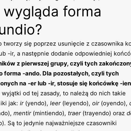
 wygląda forma
undio?
o tworzy się poprzez usunięcie z czasownika k
 lub -ir, a następnie dodanie odpowiedniej końc
ików z pierwszej grupy, czyli tych zakończon
 to forma -ando. Dla pozostałych, czyli tych
nych na -er lub -ir, stosuje się końcówkę -ie
 wyjątki od tej zasady, to należą do nich takie
ki jak:
ir
(yendo),
leer
(leyendo),
oir
(oyendo),
ndo),
mentir
(mintiendo),
traer
(trayendo) oraz
d
o). Są to jedynie najważniejsze czasowniki