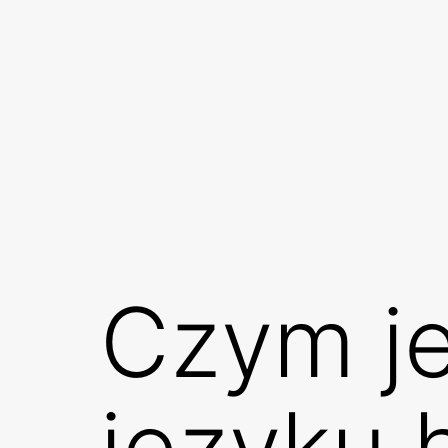
Przejdź
do
treści
Czym je
języku 