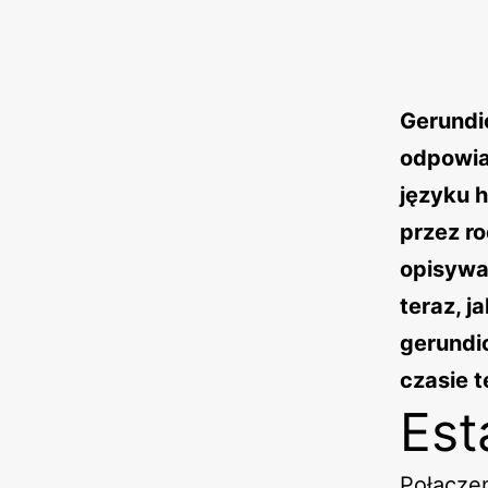
Gerundio
odpowia
języku 
przez ro
opisywa
teraz, j
gerundi
czasie t
Est
Połączen