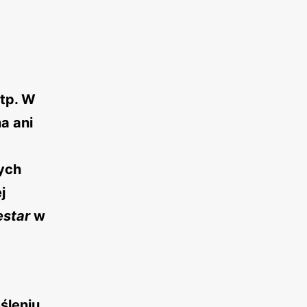
tp. W
a ani
ych
j
estar
w
śleniu