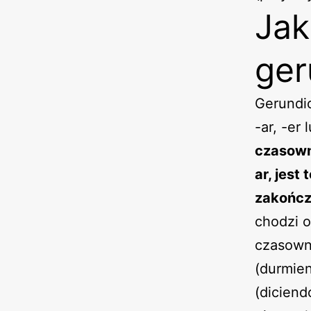
Jak
ger
Gerundi
-ar, -er
czasown
ar, jest
zakończo
chodzi o
czasowni
(durmie
(diciend