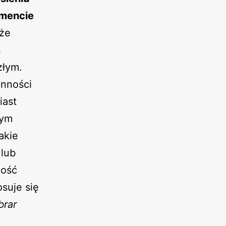
omencie
oże
s
złym.
ynności
iast
zym
akie
 lub
ność
osuje się
brar