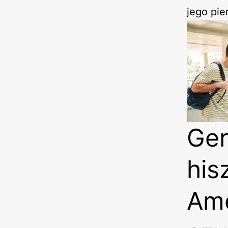
jego pi
Ger
his
Ame