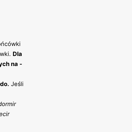
ońcówki
ówki.
Dla
ych na -
ndo.
Jeśli
dormir
ecir