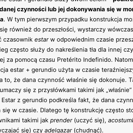
 danej czynności lub jej dokonywania się w m
ia
. W tym pierwszym przypadku konstrukcja m
się również do przeszłości, wystarczy wówcza
ć czasownik
estar
w odpowiednim czasie przes
ieg często służy do nakreślenia tła dla innej cz
j za pomocą czasu Pretérito Indefinido. Natom
cja estar + gerundio użyta w czasie teraźniejs
 to, że dana czynność właśnie się dokonuje. T
łumaczy się z przysłówkami takimi jak „właśnie”
. Estar z gerundio podkreśla fakt, że dana czyn
a się w czasie. Dlatego tę konstrukcję często st
nikami takimi jak
prender
(uczyć się),
acostum
czajać się) czy
adelgazar
(chudnąć).