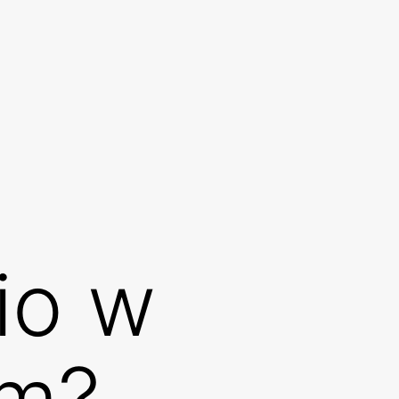
io w
im?