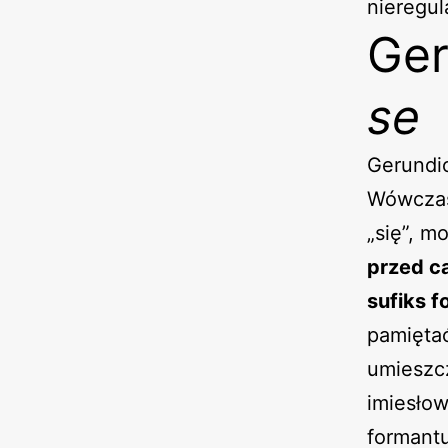
nieregula
Ger
se
Gerundi
Wówczas
„się”, m
przed c
sufiks 
pamiętać
umieszc
imiesłow
formant