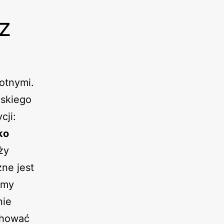
z
otnymi.
skiego
cji:
ko
ży
ne jest
rmy
nie
chować