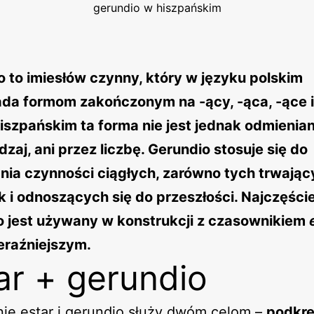
gerundio w hiszpańskim
 to imiesłów czynny, który w języku polskim
da formom zakończonym na -ący, -ąca, -ące i
hiszpańskim
ta forma nie jest jednak odmienian
dzaj, ani przez liczbę. Gerundio stosuje się do
nia czynności ciągłych, zarówno tych trwając
ak i odnoszących się do przeszłości. Najczęście
o jest używany w konstrukcji z czasownikiem
eraźniejszym.
ar + gerundio
ie estar i gerundio służy dwóm celom –
podkre